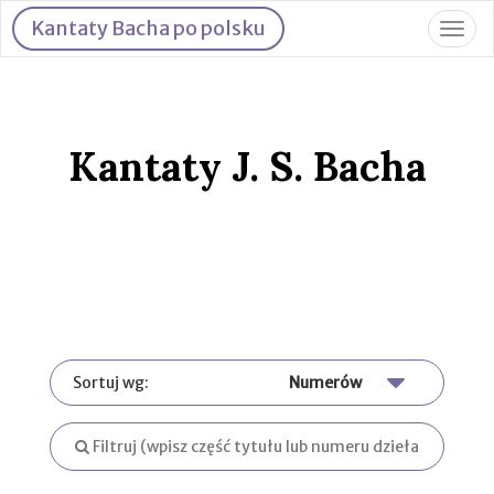
Kantaty Bacha po polsku
Togg
navig
Kantaty J. S. Bacha
Sortuj wg: