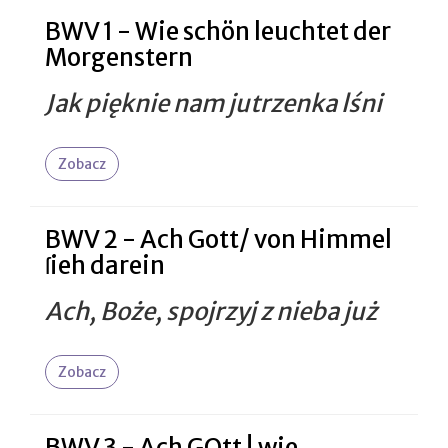
BWV 1 - Wie schön leuchtet der
Morgenstern
Jak pięknie nam jutrzenka lśni
Zobacz
BWV 2 - Ach Gott/ von Himmel
ſieh darein
Ach, Boże, spojrzyj z nieba już
Zobacz
BWV 3 - Ach GOtt ! wie