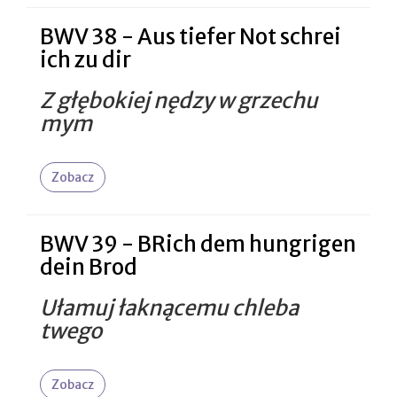
BWV 38 - Aus tiefer Not schrei
ich zu dir
Z głębokiej nędzy w grzechu
mym
Zobacz
BWV 39 - BRich dem hungrigen
dein Brod
Ułamuj łaknącemu chleba
twego
Zobacz