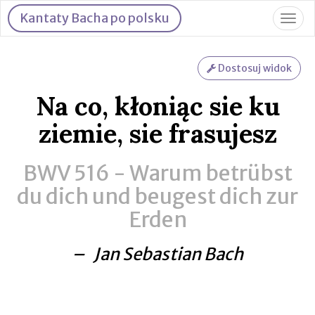
Kantaty Bacha po polsku
Togg
navig
Dostosuj widok
Na co, kłoniąc sie ku
ziemie, sie frasujesz
BWV 516 -
Warum betrübst
du dich und beugest dich zur
Erden
– Jan Sebastian Bach