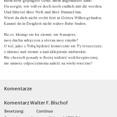
Mein sehr geplagter Geist, mein abgematter Sinn?
Du sorgst, wie will es doch noch endlich mit dir werden,
Und fährest über Welt und über Himmel hin.
Wirst du dich nicht recht fest in Gottes Willen gründen,
Kannst du in Ewigkeit nicht wahre Ruhe finden.
Na co, kłoniąc sie ku ziemie, sie frasujesz,
moy duchu udręczon a steran moy zmyśle?
O toć, jako z Tobą będzieć koniecznie sie Ty troszczysz,
y ulatasz nad ziemie a nad sklepienie niebieskie.
Nie chceszli posady w Bożej widzieć woli bezpiecznej,
nie umiesz odpoczynienia naleźć na wieki wieczne?
Komentarze
Komentarz Walter F. Bischof
Besetzung:
Continuo