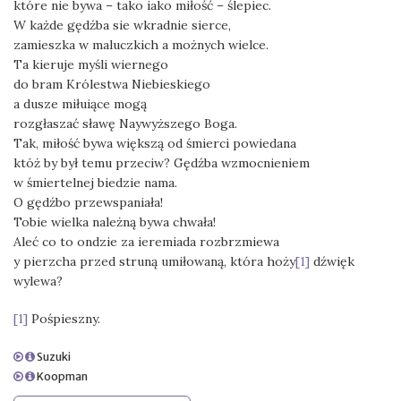
które nie bywa – tako iako miłość – ślepiec.
W każde gędźba sie wkradnie sierce,
zamieszka w maluczkich a możnych wielce.
Ta kieruje myśli wiernego
do bram Królestwa Niebieskiego
a dusze miłuiące mogą
rozgłaszać sławę Naywyższego Boga.
Tak, miłość bywa większą od śmierci powiedana
któż by był temu przeciw? Gędźba wzmocnieniem
w śmiertelnej biedzie nama.
O gędźbo przewspaniała!
Tobie wielka należną bywa chwała!
Aleć co to ondzie za ieremiada rozbrzmiewa
y pierzcha przed struną umiłowaną, która hoży
[1]
dźwięk
wylewa?
[1]
Pośpieszny.
Suzuki
Koopman