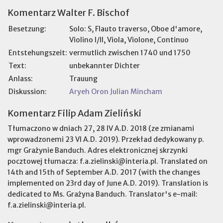
Komentarz Walter F. Bischof
Besetzung:
Solo: S, Flauto traverso, Oboe d'amore,
Violino I/II, Viola, Violone, Continuo
Entstehungszeit:
vermutlich zwischen 1740 und 1750
Text:
unbekannter Dichter
Anlass:
Trauung
Diskussion:
Aryeh Oron
Julian Mincham
Komentarz Filip Adam Zieliński
Tłumaczono w dniach 27, 28 IV A.D. 2018 (ze zmianami
wprowadzonemi 23 VI A.D. 2019). Przekład dedykowany p.
mgr Grażynie Banduch. Adres elektronicznej skrzynki
pocztowej tłumacza: f.a.zielinski@interia.pl. Translated on
14th and 15th of September A.D. 2017 (with the changes
implemented on 23rd day of June A.D. 2019). Translation is
dedicated to Ms. Grażyna Banduch. Translator's e-mail:
f.a.zielinski@interia.pl.