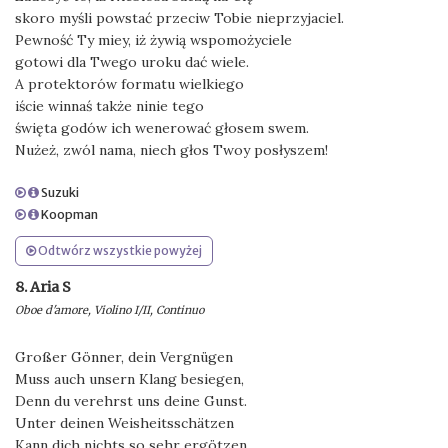
skoro myśli powstać przeciw Tobie nieprzyjaciel.
Pewność Ty miey, iż żywią wspomożyciele
gotowi dla Twego uroku dać wiele.
A protektorów formatu wielkiego
iście winnaś także ninie tego
święta godów ich wenerować głosem swem.
Nużeż, zwól nama, niech głos Twoy posłyszem!
Suzuki
Koopman
Odtwórz wszystkie powyżej
8. Aria S
Oboe d'amore, Violino I/II, Continuo
Großer Gönner, dein Vergnügen
Muss auch unsern Klang besiegen,
Denn du verehrst uns deine Gunst.
Unter deinen Weisheitsschätzen
Kann dich nichts so sehr ergötzen