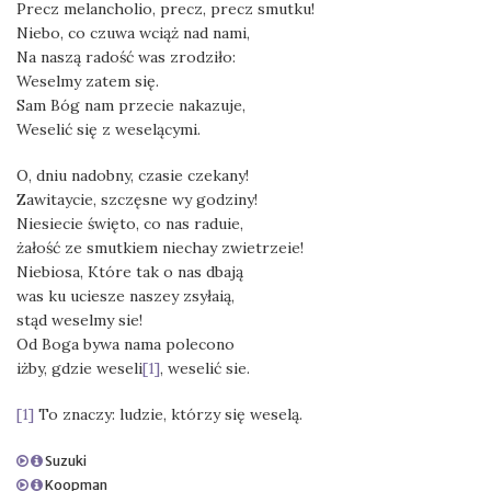
Precz melancholio, precz, precz smutku!
Niebo, co czuwa wciąż nad nami,
Na naszą radość was zrodziło:
Weselmy zatem się.
Sam Bóg nam przecie nakazuje,
Weselić się z weselącymi.
O, dniu nadobny, czasie czekany!
Zawitaycie, szczęsne wy godziny!
Niesiecie święto, co nas raduie,
żałość ze smutkiem niechay zwietrzeie!
Niebiosa, Które tak o nas dbają
was ku uciesze naszey zsyłaią,
stąd weselmy sie!
Od Boga bywa nama polecono
iżby, gdzie weseli
[1]
, weselić sie.
[1]
To znaczy: ludzie, którzy się weselą.
Suzuki
Koopman