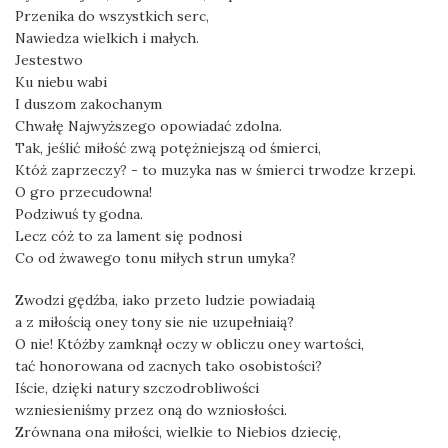
Przenika do wszystkich serc,
Nawiedza wielkich i małych.
Jestestwo
Ku niebu wabi
I duszom zakochanym
Chwałę Najwyższego opowiadać zdolna.
Tak, jeślić miłość zwą potężniejszą od śmierci,
Któż zaprzeczy? - to muzyka nas w śmierci trwodze krzepi.
O gro przecudowna!
Podziwuś ty godna.
Lecz cóż to za lament się podnosi
Co od żwawego tonu miłych strun umyka?
Zwodzi gędźba, iako przeto ludzie powiadaią
a z miłością oney tony sie nie uzupełniaią?
O nie! Któżby zamknął oczy w obliczu oney wartości,
tać honorowana od zacnych tako osobistości?
Iście, dzięki natury szczodrobliwości
wzniesieniśmy przez oną do wzniosłości.
Zrównana ona miłości, wielkie to Niebios dziecię,