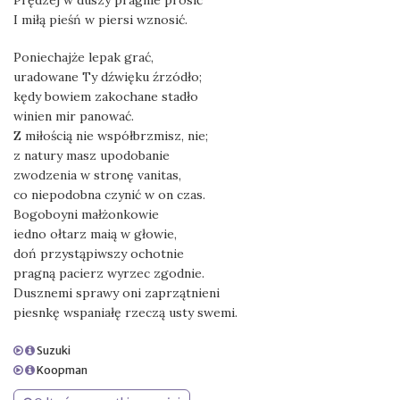
Prędzej w duszy pragnie prosić
I miłą pieśń w piersi wznosić.
Poniechajże lepak grać,
uradowane Ty dźwięku źrzódło;
kędy bowiem zakochane stadło
winien mir panować.
Z miłością nie współbrzmisz, nie;
z natury masz upodobanie
zwodzenia w stronę vanitas,
co niepodobna czynić w on czas.
Bogoboyni małżonkowie
iedno ołtarz maią w głowie,
doń przystąpiwszy ochotnie
pragną pacierz wyrzec zgodnie.
Dusznemi sprawy oni zaprzątnieni
piesnkę wspaniałę rzeczą usty swemi.
Suzuki
Koopman