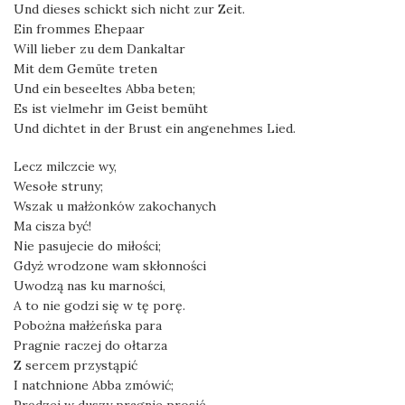
Und dieses schickt sich nicht zur Zeit.
Ein frommes Ehepaar
Will lieber zu dem Dankaltar
Mit dem Gemüte treten
Und ein beseeltes Abba beten;
Es ist vielmehr im Geist bemüht
Und dichtet in der Brust ein angenehmes Lied.
Lecz milczcie wy,
Wesołe struny;
Wszak u małżonków zakochanych
Ma cisza być!
Nie pasujecie do miłości;
Gdyż wrodzone wam skłonności
Uwodzą nas ku marności,
A to nie godzi się w tę porę.
Pobożna małżeńska para
Pragnie raczej do ołtarza
Z sercem przystąpić
I natchnione Abba zmówić;