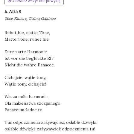
Odtwórz wszystkie powyżej
4. Aria S
Oboe d'amore, Violino, Continuo
Ruhet hie, matte Töne,
Matte Töne, ruhet hie!
Eure zarte Harmonie
Ist vor die beglückte Eh'
Nicht die wahre Panacee.
Cichajcie, wątłe tony,
Wątle tony, cichajcie!
Wasza mdła harmonia,
Dla małżeństwa szczęsnego
Panaceum żadne to.
Tuć odpocznienia zażywajcież, osłabłe dźwięki,
osłabłe dźwięki, zażywaycież odpocznienia tu!