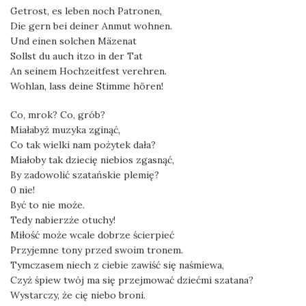
Getrost, es leben noch Patronen,
Die gern bei deiner Anmut wohnen.
Und einen solchen Mäzenat
Sollst du auch itzo in der Tat
An seinem Hochzeitfest verehren.
Wohlan, lass deine Stimme hören!
Co, mrok? Co, grób?
Miałabyż muzyka zginąć,
Co tak wielki nam pożytek dała?
Miałoby tak dziecię niebios zgasnąć,
By zadowolić szatańskie plemię?
0 nie!
Być to nie może.
Tedy nabierzże otuchy!
Miłość może wcale dobrze ścierpieć
Przyjemne tony przed swoim tronem.
Tymczasem niech z ciebie zawiść się naśmiewa,
Czyż śpiew twój ma się przejmować dziećmi szatana?
Wystarczy, że cię niebo broni.