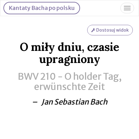
Kantaty Bacha po polsku
Togg
navig
Dostosuj widok
O miły dniu, czasie
upragniony
BWV 210 -
O holder Tag,
erwünschte Zeit
– Jan Sebastian Bach