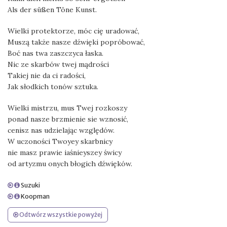
Als der süßen Töne Kunst.
Wielki protektorze, móc cię uradować,
Muszą także nasze dźwięki popróbować,
Boć nas twa zaszczyca łaska.
Nic ze skarbów twej mądrości
Takiej nie da ci radości,
Jak słodkich tonów sztuka.
Wielki mistrzu, mus Twej rozkoszy
ponad nasze brzmienie sie wznosić,
cenisz nas udzielając względów.
W uczoności Twoyey skarbnicy
nie masz prawie iaśnieyszey świcy
od artyzmu onych błogich dźwięków.
Suzuki
Koopman
Odtwórz wszystkie powyżej