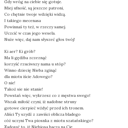
Gdy wróg na ciebie się gotuje.
Miej ufność, są jeszcze patroni,
Co chętnie twoje wdzięki widzą.
I takiego mecenasa
Powinnaś ty też, w rzeczy samej.
Uczcić w czas jego wesela.
Nuże więc, daj nam słyszeć głos twój!
Ki aer? Ki grób?
Ma li gędźba zczeznąć
korzyść rzuciwszy nama u stóp?
Winno dziecię Nieba zginąć
dla miotu iście Adowego?
O nie!
Takoż sie nie stanie!
Powstań więc, wykrzesz co z męstwa swego!
Wszak miłość czyni, iż nadobne struny
gotowe cierpieć wżdyć przed ich tronem.
Aliści Ty szydź z zawiści oblicza bladego
cóż uczyni Twa piosnka z miotu szatańskiego?
Zadosyć to, iż Niebiosa baczą na Cię