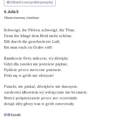
Odtwórz wszystkie powyżej
6. Aria S
Flauto traverso, Continuo
Schweigt, ihr Flöten, schweigt, ihr Töne,
Denn ihr klingt dem Neid nicht schöne,
Eilt durch die geschwärzte Luft,
Bis man euch zu Grabe ruft!
Zamilczcie flety, milczcie, wy dźwięki,
Gdyż dla zawiści nie jesteście piękne,
Pędźcie przez mroczne pustacie,
Póki się w grób nie złożycie!
Fuiarki, nie piskać, dźwięków nie dawaycie,
zazdrości albowiem wy wdzięcznie nie brzmicie.
Nużeż pośpieszaycie przez aer zczerniały
dotąd, iżby głosy was w grób zawezwały.
Suzuki