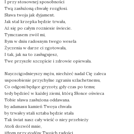
I przy stosownej sposobności
Twą zasłużoną chwałę rozgłosi.
Sława twoja jak dyjament.
Jak stal krzepka będzie trwała,
Aż się po całym rozniesie świecie.
Tymczasem zwól mi,
Bym w dniu radosnym twego wesela
Życzenia w darze ci zgotowała,
I tak, jak na to zasługujesz,
Twe przyszłe szczęście i zdrowie opiewała.
Nayczcigodnieyszy mężu, niechżeć nadal Cię zaleca
usposobienie przychylne zgraniu szlachetnemu,
Co odgoni będące gryzoty, gdy czas po temu;
tedy będzieć w każdej ziemi, którą Słonce oświeca
Tobie sława zasłużona oddawana.
by adamasu kamień Twoya chwała
by trwałey stali sztaba będzie stała
Tak świat nasz cały wieść o niey przebieży
Atoli dozwól mnie,
iżbym przy godów Twoich radości