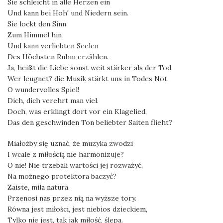
Sie schleicht in alle Herzen ein
Und kann bei Hoh' und Niedern sein.
Sie lockt den Sinn
Zum Himmel hin
Und kann verliebten Seelen
Des Höchsten Ruhm erzählen.
Ja, heißt die Liebe sonst weit stärker als der Tod,
Wer leugnet? die Musik stärkt uns in Todes Not.
O wundervolles Spiel!
Dich, dich verehrt man viel.
Doch, was erklingt dort vor ein Klagelied,
Das den geschwinden Ton beliebter Saiten flieht?
Miałożby się uznać, że muzyka zwodzi
I wcale z miłością nie harmonizuje?
O nie! Nie trzebali wartości jej rozważyć,
Na możnego protektora baczyć?
Zaiste, mila natura
Przenosi nas przez nią na wyższe tory.
Równa jest miłości, jest niebios dzieckiem,
Tylko nie jest, tak jak miłość, ślepa.