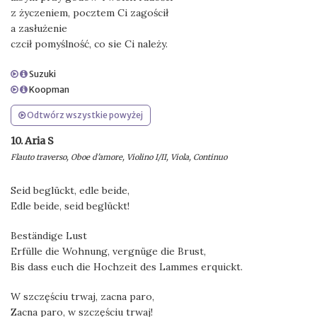
z życzeniem, pocztem Ci zagościł
a zasłużenie
czcił pomyślność, co sie Ci należy.
Suzuki
Koopman
Odtwórz wszystkie powyżej
10. Aria S
Flauto traverso, Oboe d'amore, Violino I/II, Viola, Continuo
Seid beglückt, edle beide,
Edle beide, seid beglückt!
Beständige Lust
Erfülle die Wohnung, vergnüge die Brust,
Bis dass euch die Hochzeit des Lammes erquickt.
W szczęściu trwaj, zacna paro,
Zacna paro, w szczęściu trwaj!