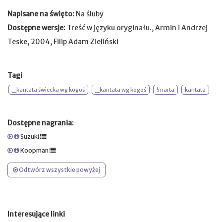
Napisane na święto:
Na śluby
Dostępne wersje:
Treść w języku oryginału., Armin i Andrzej
Teske, 2004, Filip Adam Zieliński
Tagi
_kantata świecka wg kogoś
_kantata wg kogoś
!marta
kantata
Dostępne nagrania:
Suzuki
Koopman
Odtwórz wszystkie powyżej
Interesujące linki