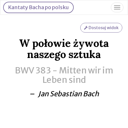
Kantaty Bacha po polsku
Togg
navig
Dostosuj widok
W połowie żywota
naszego sztuka
BWV 383 -
Mitten wir im
Leben sind
– Jan Sebastian Bach