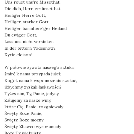
Uns reuet uns're Missethat,
Die dich, Herr, erzürnet hat.
Heiliger Herre Gott,
Heiliger, starker Gott,
Heiliger, barmherz'ger Heiland,
Du ewiger Gott,
Lass uns nicht versinken
In der bittern Todesnoth.
Kyrie eleison!
W połowie żywota naszego sztuka,
śmirć k nama przypada juści;
Kogóż nama k wspomożeniu szukać,
iżbychmy zyskali łaskawości?
Tyżeś nim, Ty, Panie, jedyny.
Żałujemy za nasze winy,
które Cię, Panie, rozgniewały.
Święty, Boże Panie,
Święty, Boże mocny
Święty, Zbawco wyrozumiały,
Boże Ty wiekuisty,