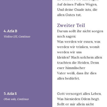
Auf deines Fußes Wegen,
Und deine Gnade ists, die
allen Gutes tut.
Zweiter Teil
4. Aria B
Darum sollt ihr nicht sorgen
noch sagen:
Violino I/II, Continuo
Was werden wir essen, was
werden wir trinken, womit
werden wir uns
kleiden? Nach solchem allen
trachten die Heiden. Denn
euer himmlischer
Vater weiß, dass ihr dies
alles bedürfet.
5. Aria S
Gott versorget alles Leben,
Was hienieden Odem hegt.
Oboe solo, Continuo
Sollt er mir allein nicht