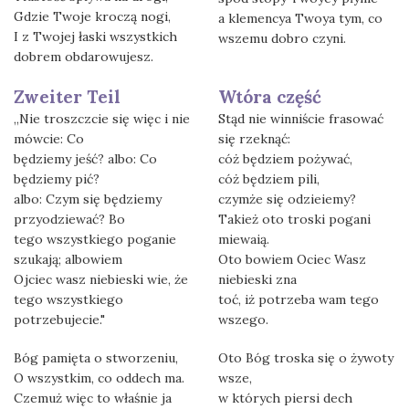
Gdzie Twoje kroczą nogi,
a klemencya Twoya tym, co
I z Twojej łaski wszystkich
wszemu dobro czyni.
dobrem obdarowujesz.
Zweiter Teil
Wtóra część
„Nie troszczcie się więc i nie
Stąd nie winniście frasować
mówcie: Co
się rzeknąć:
będziemy jeść? albo: Co
cóż będziem pożywać,
będziemy pić?
cóż będziem pili,
albo: Czym się będziemy
czymże się odzieiemy?
przyodziewać? Bo
Takież oto troski pogani
tego wszystkiego poganie
miewaią.
szukają; albowiem
Oto bowiem Ociec Wasz
Ojciec wasz niebieski wie, że
niebieski zna
tego wszystkiego
toć, iż potrzeba wam tego
potrzebujecie."
wszego.
Bóg pamięta o stworzeniu,
Oto Bóg troska się o żywoty
O wszystkim, co oddech ma.
wsze,
Czemuż więc to właśnie ja
w których piersi dech