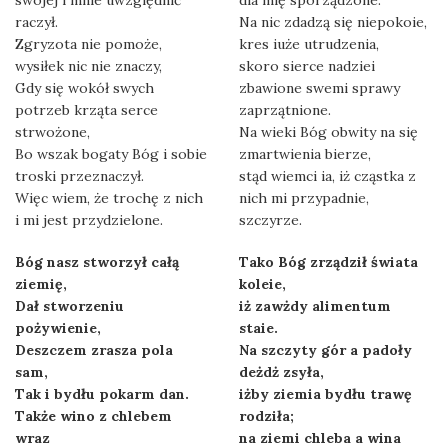
swojej i mnie uwzględnić
dla mię sporządzone.
raczył.
Na nic zdadzą się niepokoie,
Zgryzota nie pomoże,
kres iuże utrudzenia,
wysiłek nic nie znaczy,
skoro sierce nadziei
Gdy się wokół swych
zbawione swemi sprawy
potrzeb krząta serce
zaprzątnione.
strwożone,
Na wieki Bóg obwity na się
Bo wszak bogaty Bóg i sobie
zmartwienia bierze,
troski przeznaczył.
stąd wiemci ia, iż cząstka z
Więc wiem, że trochę z nich
nich mi przypadnie,
i mi jest przydzielone.
szczyrze.
Bóg nasz stworzył całą
Tako Bóg zrządził świata
ziemię,
koleie,
Dał stworzeniu
iż zawżdy alimentum
pożywienie,
staie.
Deszczem zrasza pola
Na szczyty gór a padoły
sam,
deżdż zsyła,
Tak i bydłu pokarm dan.
iżby ziemia bydłu trawę
Także wino z chlebem
rodziła;
wraz
na ziemi chleba a wina