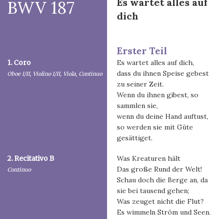
Es wartet alles auf
BWV 187
dich
Erster Teil
1. Coro
Es wartet alles auf dich,
dass du ihnen Speise gebest
Oboe I/II, Violino I/II, Viola, Continuo
zu seiner Zeit.
Wenn du ihnen gibest, so
sammlen sie,
wenn du deine Hand auftust,
so werden sie mit Güte
gesättiget.
2. Recitativo B
Was Kreaturen hält
Das große Rund der Welt!
Continuo
Schau doch die Berge an, da
sie bei tausend gehen;
Was zeuget nicht die Flut?
Es wimmeln Ström und Seen.