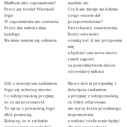
Miałbym ulec zapomnieniu?
nayduie sie.
Precz już troski! Wierność
Czy li nie daruje mi iedynie
Jego
czego wszem dał
W zapomnieniu nie zostawia;
przepowiedzenie?
Przez dar miłości dnia
Pierzchacież, zmartwienia,
każdego
Bożey wierności
Na mnie samym się odnawia.
oznaką toć, iż nie przypomni
mię
a będzieć ona nowa skoro
ranek zagości
za pośrednictwem darów
oćcowskiey miłości.
Gdy z dziecięcym zaufaniem
Skoro doń ia przypadnę z
Jego się uchwycę mocno,
dziecięcia zaufaniem
I z wdzięcznością przyjmę,
a przyjmę z wdzięcznością,
to co mi przeznaczył,
co Odeń ofiarowane,
To ujrzę z pewnością Jego
nie uyrzę kresu przydanego
dłoń pomocną.
dopomożenia
Zobaczę, że w rachubie
a widzieć rozliczenie będęć