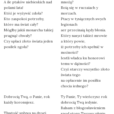
A ile ptaków niebieskich nad
mnożą?
polami lata!
Roią się w ruczaiach y
Któż je wyżywić zdoła?
morzach.
Kto zaspokoi potrzeby,
Ptacy w tysiącznych swych
które ma świat cały?
legionach
Mógłby jakiś monarcha takiej
aer przecinaią kędy błonia.
pragnąć chwały?
Który nasyci takież mrowie
Czy spłaci złoto świata jeden
a który powie,
posiłek zgoła?
iż potrzeby ich spełnić w
możności?
Iestli władca ku honorowi
temu w dążności?
Czyż starczy wszystko złoto
świata tego
na opłacenie im posiłku
chocia iednego?
Dobrocią Twą, o Panie, rok
Ty Panie, Ty wieńczysz rok
każdy koronujesz.
dobrocią Twą iedynie.
Balsam z błogosławieniem
Tłustość spływa na drogi,
spod stopy Twoyey płynie