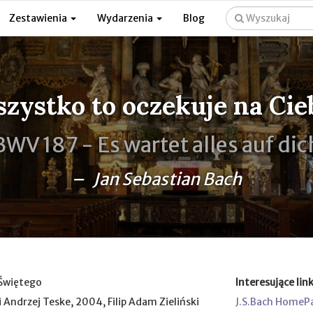
Zestawienia
Wydarzenia
Blog
zystko to oczekuje na Cie
BWV 187 -
Es wartet alles auf dic
– Jan Sebastian Bach
 Świętego
Interesujące link
i Andrzej Teske, 2004, Filip Adam Zieliński
J.S.Bach HomeP