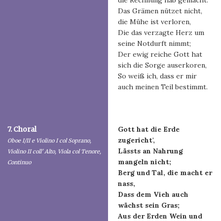
die Rechnung hab gemacht.
Das Grämen nützet nicht,
die Mühe ist verloren,
Die das verzagte Herz um
seine Notdurft nimmt;
Der ewig reiche Gott hat
sich die Sorge auserkoren,
So weiß ich, dass er mir
auch meinen Teil bestimmt.
7. Choral
Gott hat die Erde
zugericht',
Oboe I/II e Violino I col Soprano,
Lässts an Nahrung
Violino II coll' Alto, Viola col Tenore,
mangeln nicht;
Continuo
Berg und Tal, die macht er
nass,
Dass dem Vieh auch
wächst sein Gras;
Aus der Erden Wein und