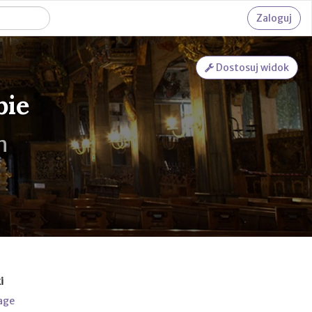
Zaloguj
Dostosuj widok
bie
h
i
age