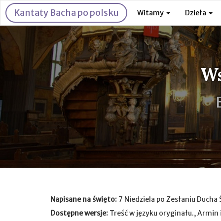
Kantaty Bacha po polsku
Witamy
Dzieła
Ws
Napisane na święto:
7 Niedziela po Zesłaniu Ducha
Dostępne wersje:
Treść w języku oryginału., Armin 