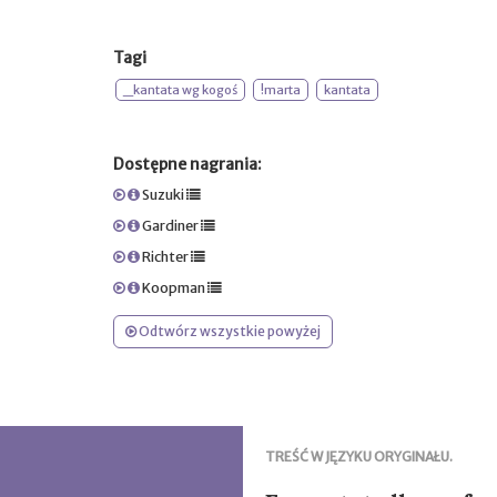
Tagi
_kantata wg kogoś
!marta
kantata
Dostępne nagrania:
Suzuki
Gardiner
Richter
Koopman
Odtwórz wszystkie powyżej
TREŚĆ W JĘZYKU ORYGINAŁU.