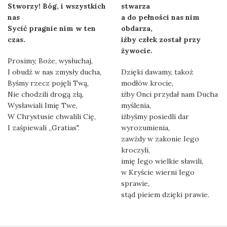
Stworzy! Bóg, i wszystkich
stwarza
nas
a do pełności nas nim
Sycić pragnie nim w ten
obdarza,
czas.
iżby człek został przy
żywocie.
Prosimy, Boże, wysłuchaj,
I obudź w nas zmysły ducha,
Dzięki dawamy, takoż
Byśmy rzecz pojęli Twą,
modłów krocie,
Nie chodzili drogą złą,
iżby Onci przydał nam Ducha
Wysławiali Imię Twe,
myślenia,
W Chrystusie chwalili Cię,
iżbyśmy posiedli dar
I zaśpiewali „Gratias".
wyrozumienia,
zawżdy w zakonie Iego
kroczyli,
imię Iego wielkie sławili,
w Kryście wierni Iego
sprawie,
stąd pieiem dzięki prawie.