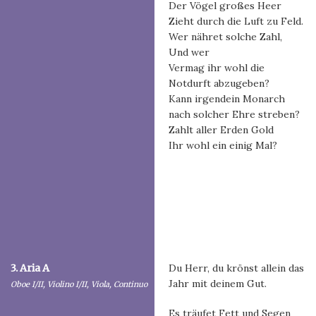
Der Vögel großes Heer
Zieht durch die Luft zu Feld.
Wer nähret solche Zahl,
Und wer
Vermag ihr wohl die
Notdurft abzugeben?
Kann irgendein Monarch
nach solcher Ehre streben?
Zahlt aller Erden Gold
Ihr wohl ein einig Mal?
3. Aria A
Du Herr, du krönst allein das
Jahr mit deinem Gut.
Oboe I/II, Violino I/II, Viola, Continuo
Es träufet Fett und Segen