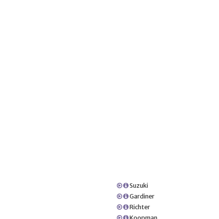
Suzuki
Gardiner
Richter
Koopman