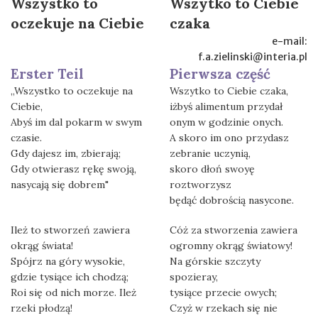
Wszystko to
Wszytko to Ciebie
oczekuje na Ciebie
czaka
e-mail:
f.a.zielinski@interia.pl
Erster Teil
Pierwsza część
„Wszystko to oczekuje na
Wszytko to Ciebie czaka,
Ciebie,
iżbyś alimentum przydał
Abyś im dal pokarm w swym
onym w godzinie onych.
czasie.
A skoro im ono przydasz
Gdy dajesz im, zbierają;
zebranie uczynią,
Gdy otwierasz rękę swoją,
skoro dłoń swoyę
nasycają się dobrem"
roztworzysz
będąć dobrością nasycone.
Ileż to stworzeń zawiera
Cóż za stworzenia zawiera
okrąg świata!
ogromny okrąg światowy!
Spójrz na góry wysokie,
Na górskie szczyty
gdzie tysiące ich chodzą;
spozieray,
Roi się od nich morze. Ileż
tysiące przecie owych;
rzeki płodzą!
Czyż w rzekach się nie