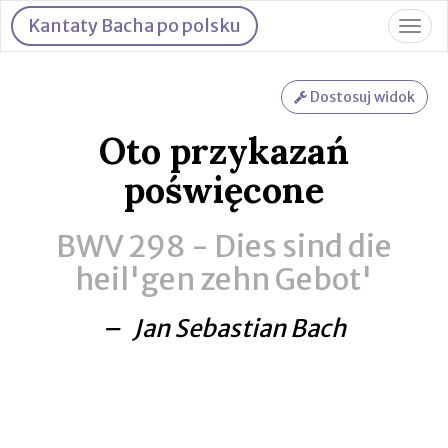
Kantaty Bacha po polsku
Togg
navig
Dostosuj widok
Oto przykazań
poświęcone
BWV 298 -
Dies sind die
heil'gen zehn Gebot'
– Jan Sebastian Bach