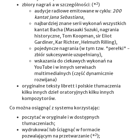
2
zbiory nagrań a w szczególności: (*
)
audycje radiowe emitowane w cyklu:
200
kantat Jana Sebastiana
,
najbardziej znane serii wykonań wszystkich
kantat Bacha (Masaaki Suzuki, nagrania
historyczne, Tom Koopman, sir Eliot
Gardiner, Kar Richter, Helmuth Rilling),
pojedyncze nagrania (w tym tzw. "perełki" -
zbiór sukcesywnie uzupełniany),
wskazania do ciekawych wykonań na
YouTube i w innych serwisach
multimedialnych (część dynamicznie
rozwijana)
oryginalne teksty librett i polskie tłumaczenia
kilku innych dzieł oratoryjnych kilku innych
kompozytorów.
Co można osiągnąć z systemu korzystając:
poczytać w oryginale i w dostępnych
tłumaczeniach;
wydrukować lub ściągnąć w formacie
2
pozwalającym na przetwarzanie (*
);