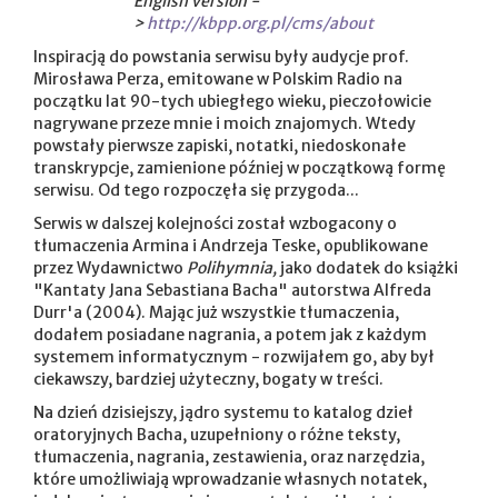
English version -
>
http://kbpp.org.pl/cms/about
Inspiracją do powstania serwisu były audycje prof.
Mirosława Perza, emitowane w Polskim Radio na
początku lat 90-tych ubiegłego wieku, pieczołowicie
nagrywane przeze mnie i moich znajomych. Wtedy
powstały pierwsze zapiski, notatki, niedoskonałe
transkrypcje, zamienione później w początkową formę
serwisu. Od tego rozpoczęła się przygoda...
Serwis w dalszej kolejności został wzbogacony o
tłumaczenia Armina i Andrzeja Teske, opublikowane
przez Wydawnictwo
Polihymnia,
jako dodatek do książki
"Kantaty Jana Sebastiana Bacha" autorstwa Alfreda
Durr'a (2004). Mając już wszystkie tłumaczenia,
dodałem posiadane nagrania, a potem jak z każdym
systemem informatycznym - rozwijałem go, aby był
ciekawszy, bardziej użyteczny, bogaty w treści.
Na dzień dzisiejszy, jądro systemu to katalog dzieł
oratoryjnych Bacha, uzupełniony o różne teksty,
tłumaczenia, nagrania, zestawienia, oraz narzędzia,
które umożliwiają wprowadzanie własnych notatek,