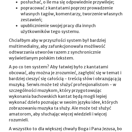
posłuchać, o ile ma się odpowiednie przywileje;
popracować z kantatami poprzez prowadzenie
własnych tagów, komentarzy, tworzenie własnych
zestawień;
upublicznienie swojej pracy dla innych
użytkowników tego systemu.
Chciałbym aby w przyszłości system był bardziej
multimedialny, aby zafunkcjonowała możliwość
odtwarzania utworów razem z synchronicznie
wyświetlanym polskim tekstem.
A po co ten system? Aby łatwiej było z kantatami
obcować, aby można je zrozumieć, zagłębić się w temat i
bardziej cieszyć się całością - treścią słów i obrazującą ją
muzyką. Serwis może też służyć profesjonalistom - w
szczególności muzykom, który przygotowując
wykonania bachowskich kantat będą mogli lepiej
wykonać dzieło poznając w swoim języku idee, których
zobrazowaniu muzyka ta służy. Ale może też służyć
amatorom, aby słuchając więcej wiedzieli i więcej
rozumieli.
A wszystko to dla większej chwały Boga i Pana Jezusa, bo