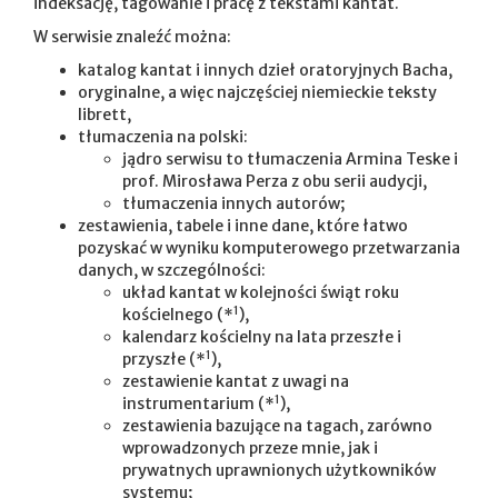
indeksację, tagowanie i pracę z tekstami kantat.
W serwisie znaleźć można:
katalog kantat i innych dzieł oratoryjnych Bacha,
oryginalne, a więc najczęściej niemieckie teksty
librett,
tłumaczenia na polski:
jądro serwisu to tłumaczenia Armina Teske i
prof. Mirosława Perza z obu serii audycji,
tłumaczenia innych autorów;
zestawienia, tabele i inne dane, które łatwo
pozyskać w wyniku komputerowego przetwarzania
danych, w szczególności:
układ kantat w kolejności świąt roku
1
kościelnego (*
),
kalendarz kościelny na lata przeszłe i
1
przyszłe (*
),
zestawienie kantat z uwagi na
1
instrumentarium (*
),
zestawienia bazujące na tagach, zarówno
wprowadzonych przeze mnie, jak i
prywatnych uprawnionych użytkowników
systemu;