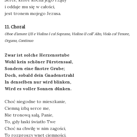
Serce, które kocha jego rządy
i oddaje mu się w całości,
jest tronem mojego Jezusa.
11. Choral
Oboe d'amore I/II e Violino I col Soprano, Violino II coll' Alto, Viola col Tenore,
Organo, Continuo
Zwar ist solche Herzensstube
Wohl kein schöner Fürstensaal,
Sondern eine finstre Grube;
Doch, sobald dein Gnadenstrahl
In denselben nur wird blinken,
Wird es voller Sonnen dünken.
Choć niegodne to mieszkanie,
Ciemną izbą serce me,
Nie tronową salą, Panie,
To, gdy łaski światło Twe
Choć na chwilę w nim zagości,
To rozproszy wnet ciemności.