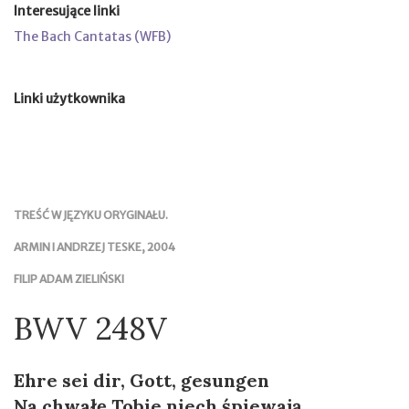
Interesujące linki
The Bach Cantatas (WFB)
Linki użytkownika
TREŚĆ W JĘZYKU ORYGINAŁU.
ARMIN I ANDRZEJ TESKE, 2004
FILIP ADAM ZIELIŃSKI
BWV 248V
Ehre sei dir, Gott, gesungen
Na chwałę Tobie niech śpiewają