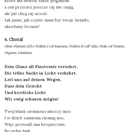
które ma świecić także poganom
a oni przecież jeszcze cię nie znają,
ale już chcą cię uczcić.
Jak jasne, jak czyste musi być twoje światło,
ukochany Jezusie!
4. Choral
Oboe d'amore I/II e Violino I col Soprano, Violino II coll' Alto, Viola col Tenore,
Organo, Continuo
Dein Glanz all Finsternis verzehrt,
Die trübe Nacht in Licht verkehrt.
Leit uns auf deinen Wegen,
Dass dein Gesicht
Und herrlichs Licht
Wir ewig schauen mögen!
Twój blask ciemności niszczy moc
I w dzień zamienia ciemną noc.
Więc prowadź nas bezpiecznie,
Bo pełną łask