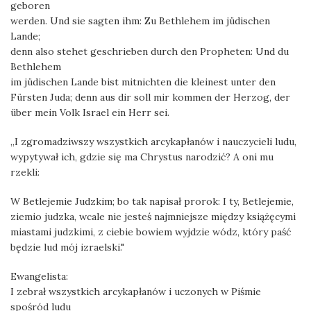
geboren
werden. Und sie sagten ihm: Zu Bethlehem im jüdischen
Lande;
denn also stehet geschrieben durch den Propheten: Und du
Bethlehem
im jüdischen Lande bist mitnichten die kleinest unter den
Fürsten Juda; denn aus dir soll mir kommen der Herzog, der
über mein Volk Israel ein Herr sei.
„I zgromadziwszy wszystkich arcykapłanów i nauczycieli ludu,
wypytywał ich, gdzie się ma Chrystus narodzić? A oni mu
rzekli:
W Betlejemie Judzkim; bo tak napisał prorok: I ty, Betlejemie,
ziemio judzka, wcale nie jesteś najmniejsze między książęcymi
miastami judzkimi, z ciebie bowiem wyjdzie wódz, który paść
będzie lud mój izraelski."
Ewangelista:
I zebrał wszystkich arcykapłanów i uczonych w Piśmie
spośród ludu