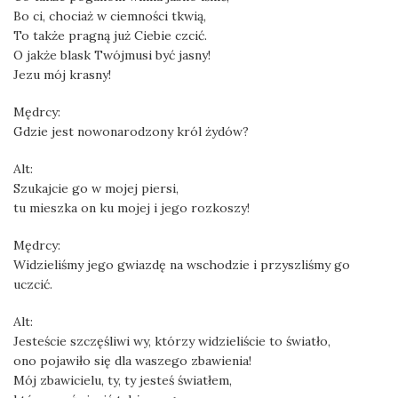
Bo ci, chociaż w ciemności tkwią,
To także pragną już Ciebie czcić.
O jakże blask Twójmusi być jasny!
Jezu mój krasny!
Mędrcy:
Gdzie jest nowonarodzony król żydów?
Alt:
Szukajcie go w mojej piersi,
tu mieszka on ku mojej i jego rozkoszy!
Mędrcy:
Widzieliśmy jego gwiazdę na wschodzie i przyszliśmy go
uczcić.
Alt:
Jesteście szczęśliwi wy, którzy widzieliście to światło,
ono pojawiło się dla waszego zbawienia!
Mój zbawicielu, ty, ty jesteś światłem,