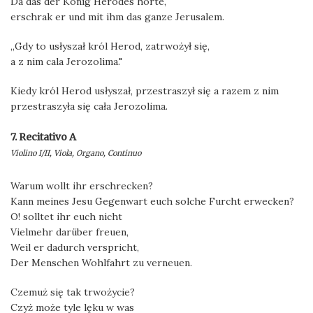
Da das der König Herodes hörte,
erschrak er und mit ihm das ganze Jerusalem.
„Gdy to usłyszał król Herod, zatrwożył się,
a z nim cala Jerozolima."
Kiedy król Herod usłyszał, przestraszył się a razem z nim
przestraszyła się cała Jerozolima.
7. Recitativo A
Violino I/II, Viola, Organo, Continuo
Warum wollt ihr erschrecken?
Kann meines Jesu Gegenwart euch solche Furcht erwecken?
O! solltet ihr euch nicht
Vielmehr darüber freuen,
Weil er dadurch verspricht,
Der Menschen Wohlfahrt zu verneuen.
Czemuż się tak trwożycie?
Czyż może tyle lęku w was