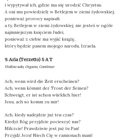
i wypytywał ich, gdzie ma się urodzić Chrystus.
A oni mu powiedzieli: w Betlejem w ziemi żydowskiej,
ponieważ prorocy napisali:
a ty, Betlejem w ziemi żydowskiej, nie jesteś w ogóle
najmniejszym księciem Judei,
ponieważ z ciebie ma wyjść książę,
który będzie panem mojego narodu, Izraela.
9. Aria (Terzetto) S A T
Violino solo, Organo, Continuo
Ach, wenn wird die Zeit erscheinen?
Ach, wenn kömmt der Trost der Seinen?
Schweigt, er ist schon würklich hier!
Jesu, ach so komm zu mir!
Ach, kiedy nadejdzie już ten czas?
Kiedyż Bóg przyjdzie pocieszyć nas?
Milczcie! Prawdziwie jest już tu Pan!
Przyjdź Jezu! Niech Cię w ramionach mam!