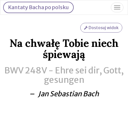
Kantaty Bacha po polsku
Togg
navig
Dostosuj widok
Na chwałę Tobie niech
śpiewają
BWV 248V -
Ehre sei dir, Gott,
gesungen
– Jan Sebastian Bach