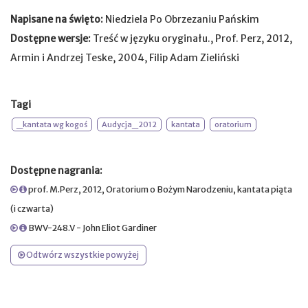
Napisane na święto:
Niedziela Po Obrzezaniu Pańskim
Dostępne wersje:
Treść w języku oryginału., Prof. Perz, 2012,
Armin i Andrzej Teske, 2004, Filip Adam Zieliński
Tagi
_kantata wg kogoś
Audycja_2012
kantata
oratorium
Dostępne nagrania:
prof. M.Perz, 2012, Oratorium o Bożym Narodzeniu, kantata piąta
(i czwarta)
BWV-248.V - John Eliot Gardiner
Odtwórz wszystkie powyżej