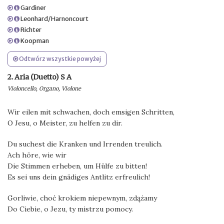
Gardiner
Leonhard/Harnoncourt
Richter
Koopman
Odtwórz wszystkie powyżej
2. Aria (Duetto) S A
Violoncello, Organo, Violone
Wir eilen mit schwachen, doch emsigen Schritten,
O Jesu, o Meister, zu helfen zu dir.
Du suchest die Kranken und Irrenden treulich.
Ach höre, wie wir
Die Stimmen erheben, um Hülfe zu bitten!
Es sei uns dein gnädiges Antlitz erfreulich!
Gorliwie, choć krokiem niepewnym, zdążamy
Do Ciebie, o Jezu, ty mistrzu pomocy.