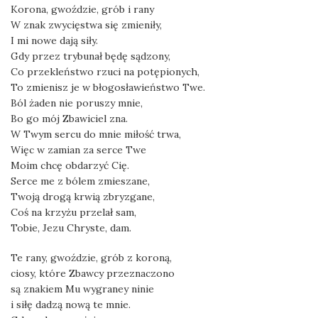
Korona, gwoździe, grób i rany
W znak zwycięstwa się zmieniły,
I mi nowe dają siły.
Gdy przez trybunał będę sądzony,
Co przekleństwo rzuci na potępionych,
To zmienisz je w błogosławieństwo Twe.
Ból żaden nie poruszy mnie,
Bo go mój Zbawiciel zna.
W Twym sercu do mnie miłość trwa,
Więc w zamian za serce Twe
Moim chcę obdarzyć Cię.
Serce me z bólem zmieszane,
Twoją drogą krwią zbryzgane,
Coś na krzyżu przelał sam,
Tobie, Jezu Chryste, dam.
Te rany, gwoździe, grób z koroną,
ciosy, które Zbawcy przeznaczono
są znakiem Mu wygraney ninie
i siłę dadzą nową te mnie.