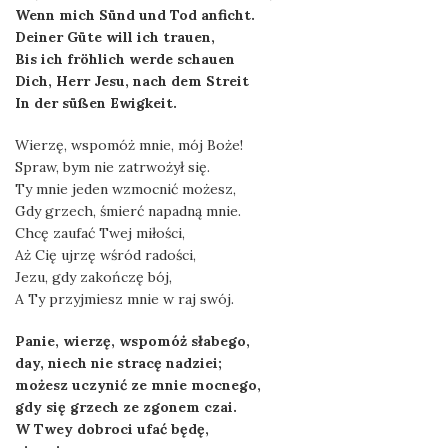
Wenn mich Sünd und Tod anficht.
Deiner Güte will ich trauen,
Bis ich fröhlich werde schauen
Dich, Herr Jesu, nach dem Streit
In der süßen Ewigkeit.
Wierzę, wspomóż mnie, mój Boże!
Spraw, bym nie zatrwożył się.
Ty mnie jeden wzmocnić możesz,
Gdy grzech, śmierć napadną mnie.
Chcę zaufać Twej miłości,
Aż Cię ujrzę wśród radości,
Jezu, gdy zakończę bój,
A Ty przyjmiesz mnie w raj swój.
Panie, wierzę, wspomóż słabego,
day, niech nie stracę nadziei;
możesz uczynić ze mnie mocnego,
gdy się grzech ze zgonem czai.
W Twey dobroci ufać będę,