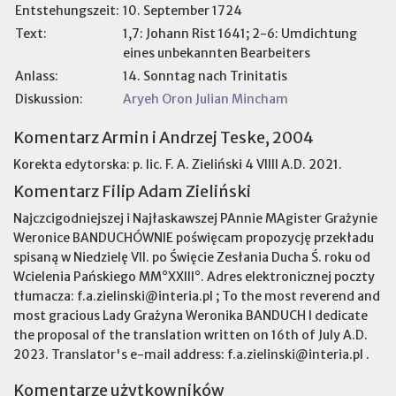
Entstehungszeit:
10. September 1724
Text:
1,7: Johann Rist 1641; 2-6: Umdichtung
eines unbekannten Bearbeiters
Anlass:
14. Sonntag nach Trinitatis
Diskussion:
Aryeh Oron
Julian Mincham
Komentarz Armin i Andrzej Teske, 2004
Korekta edytorska: p. lic. F. A. Zieliński 4 VIIII A.D. 2021.
Komentarz Filip Adam Zieliński
Najczcigodniejszej i Najłaskawszej PAnnie MAgister Grażynie
Weronice BANDUCHÓWNIE poświęcam propozycję przekładu
spisaną w Niedzielę VII. po Święcie Zesłania Ducha Ś. roku od
Wcielenia Pańskiego MM°XXIII°. Adres elektronicznej poczty
tłumacza: f.a.zielinski@interia.pl ; To the most reverend and
most gracious Lady Grażyna Weronika BANDUCH I dedicate
the proposal of the translation written on 16th of July A.D.
2023. Translator's e-mail address: f.a.zielinski@interia.pl .
Komentarze użytkowników