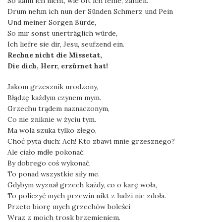
So kann ich nicht, wie oft ich fehle, zählen.
Drum nehm ich nun der Sünden Schmerz und Pein
Und meiner Sorgen Bürde,
So mir sonst unerträglich würde,
Ich liefre sie dir, Jesu, seufzend ein.
Rechne nicht die Missetat,
Die dich, Herr, erzürnet hat!
Jakom grzesznik urodzony,
Błądzę każdym czynem mym.
Grzechu trądem naznaczonym,
Co nie zniknie w życiu tym.
Ma wola szuka tylko złego,
Choć pyta duch: Ach! Kto zbawi mnie grzesznego?
Ale ciało mdłe pokonać,
By dobrego coś wykonać,
To ponad wszystkie siły me.
Gdybym wyznał grzech każdy, co o karę woła,
To policzyć mych przewin nikt z ludzi nie zdoła.
Przeto biorę mych grzechów boleści
Wraz z moich trosk brzemieniem.