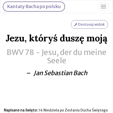
Kantaty Bacha po polsku
Togg
navig
Dostosuj widok
Jezu, któryś duszę moją
BWV 78 -
Jesu, der du meine
Seele
– Jan Sebastian Bach
Napisane na święto:
14 Niedziela po Zesłaniu Ducha Świętego