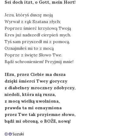
Sei doch itzt, o Gott, mein Hort!
Jezu, któryś duszę moją
Wyrwał z rąk Szatana złych;
Poprzez śmierć krzyżową Twoją
Kres już nadszedł cierpień mych.
Tyś sam przyszedł mi z pomocą,
Oznajmiłeś mi to z mocą
Poprze z święte Słowo Twe.
Bądź schronieniem! Przyjmij mnie!
IEzu, przez Ciebie ma dusza
dzięki śmierci Twey goryczy
z diabelney mroczney zdobyczy,
niedoli, która nią rusza,
z mocą wielką uwolniona,
prawda ta mi oznaymiona
przez Twe tak przyiemne słowo,
bądź mi obroną, o BOŻE, nową!
Suzuki