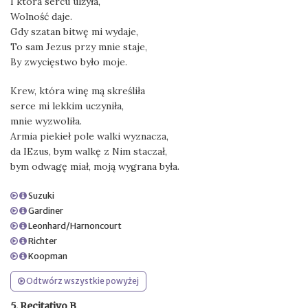
I która sercu ulżyła,
Wolność daje.
Gdy szatan bitwę mi wydaje,
To sam Jezus przy mnie staje,
By zwycięstwo było moje.
Krew, która winę mą skreśliła
serce mi lekkim uczyniła,
mnie wyzwoliła.
Armia piekieł pole walki wyznacza,
da IEzus, bym walkę z Nim staczał,
bym odwagę miał, moją wygrana była.
Suzuki
Gardiner
Leonhard/Harnoncourt
Richter
Koopman
Odtwórz wszystkie powyżej
5. Recitativo B