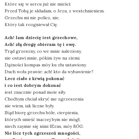
Które się w sercu już nie mieści:
Przed Tobą je składam, o Jezu, z westchnieniem.
Grzechu mi nie policz, nie,
Który tak rozgniewał Cię.
Ach! Iam dziecię iest grzechowe,
Ach! złą drogę obieram tę i owę.
Trąd grzeszny, co we mnie naleziony,
nie ostawi mnie, pókim żyw na ziemi.
Dążności kompas móy ku złu ustawiony.
Duch woła prawie: ach! kto da wybawienie?
Lecz ciało z krwią pokonać
i co iest dobrym dokonać
iest znacznie ponad moie siły.
Choćbym chciał skryć me zgrzeszenia
nie wiem, iak liczne były.
Stąd biorę grzechu bóle, cierpienia,
których unieść inaczej bym nie mógł,
niech zaymie się nimi IEzus, móy BÓG.
Nie licz tych zgrzeszeń mnogości,