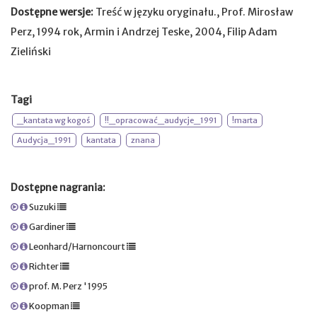
Dostępne wersje:
Treść w języku oryginału., Prof. Mirosław
Perz, 1994 rok, Armin i Andrzej Teske, 2004, Filip Adam
Zieliński
Tagi
_kantata wg kogoś
!!_opracować_audycje_1991
!marta
Audycja_1991
kantata
znana
Dostępne nagrania:
Suzuki
Gardiner
Leonhard/Harnoncourt
Richter
prof. M. Perz '1995
Koopman