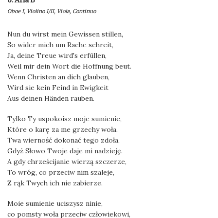
6. Aria B
Oboe I, Violino I/II, Viola, Continuo
Nun du wirst mein Gewissen stillen,
So wider mich um Rache schreit,
Ja, deine Treue wird's erfüllen,
Weil mir dein Wort die Hoffnung beut.
Wenn Christen an dich glauben,
Wird sie kein Feind in Ewigkeit
Aus deinen Händen rauben.
Tylko Ty uspokoisz moje sumienie,
Które o karę za me grzechy woła.
Twa wierność dokonać tego zdoła,
Gdyż Słowo Twoje daje mi nadzieję.
A gdy chrześcijanie wierzą szczerze,
To wróg, co przeciw nim szaleje,
Z rąk Twych ich nie zabierze.
Moie sumienie uciszysz ninie,
co pomsty woła przeciw człowiekowi,