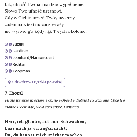
tak, ufność Twoia znaidzie wypełnienie,
Słowo Twe ufność ustanowi.
Gdy w Ciebie uczeń Twóy uwierzy
żaden na wieki mocarz wraży
nie wyrwie go kędy rąk Twych okolenie.
Suzuki
Gardiner
Leonhard/Harnoncourt
Richter
Koopman
Odtwórz wszystkie powyżej
7. Choral
Flauto traverso in octava e Corno e Oboe I e Violino I col Soprano, Oboe II e
Violino II coll' Alto, Viola col Tenore, Continuo
Herr, ich glaube, hilf mir Schwachen,
Lass mich ja verzagen nicht;
Du, du kannst mich stärker machen,