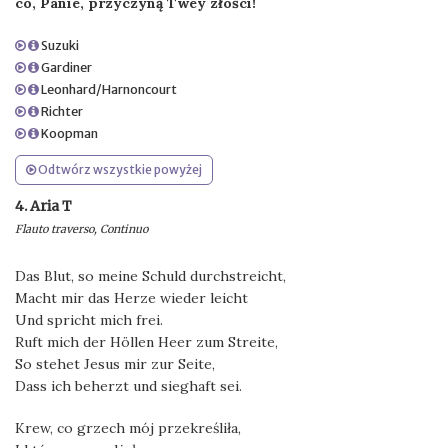
co, Panie, przyczyną Twey złości!
Suzuki
Gardiner
Leonhard/Harnoncourt
Richter
Koopman
Odtwórz wszystkie powyżej
4. Aria T
Flauto traverso, Continuo
Das Blut, so meine Schuld durchstreicht,
Macht mir das Herze wieder leicht
Und spricht mich frei.
Ruft mich der Höllen Heer zum Streite,
So stehet Jesus mir zur Seite,
Dass ich beherzt und sieghaft sei.
Krew, co grzech mój przekreśliła,