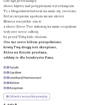
Gdy sąd przerażaiący
słowo klątwy nad potępionymi wyrzekaiącym
Ty z błogosławieństwem ku mnie się zwrócisz.
Ból ni cierpienie spokoiu mi nie skróci.
Zbawca wszystkie zna ie
a skoro Serce Twe miłością ku mnie rozpalone
tedy swe serce odłożę,
by przed Tobą było złożone.
Oto me serce bólem przepełnione,
krwią Twą drogą iest skropione,
Która na Krzyżu przelana,
oddaię ie dla Iezukrysta Pana.
Suzuki
Gardiner
Leonhard/Harnoncourt
Richter
Koopman
Odtwórz wszystkie powyżej