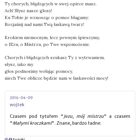
Ty chorych, błądzących w swej opiece masz.
Ach! Słysz nasze glosy!
Ku Tobie je wznosząc o pomoc błagamy:
Rozjaśnij nad nami Twą łaskawą twarz!
Krokiem niemocnym, lecz pewnym śpieszymy,
o IEzu, o Mistrzu, po Twe wspomożenie.
Chorych i błądzących szukasz Ty z wytrwaniem,
słysz, iako my
głos podnosimy wołając pomocy,
niech Twe oblicze będzie nam w łaskawości mocy!
2016-04-09
wojtek
Czasem pod tytułem "
Jezu, mój mistrzu
" a czasem
"
Małymi kroczkami
". Znane, bardzo ładne.
Suzuki