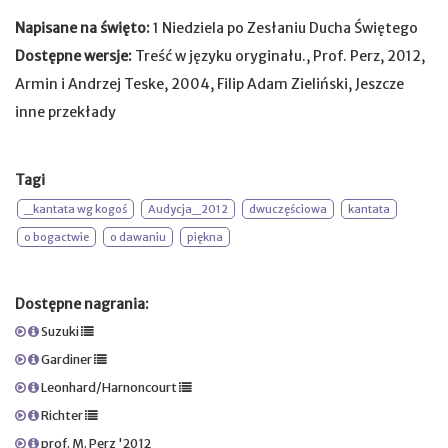
Napisane na święto:
1 Niedziela po Zesłaniu Ducha Świętego
Dostępne wersje:
Treść w języku oryginału., Prof. Perz, 2012,
Armin i Andrzej Teske, 2004, Filip Adam Zieliński, Jeszcze
inne przekłady
Tagi
_kantata wg kogoś
Audycja_2012
dwuczęściowa
kantata
o bogactwie
o dawaniu
piękna
Dostępne nagrania:
Suzuki
Gardiner
Leonhard/Harnoncourt
Richter
prof. M. Perz '2012