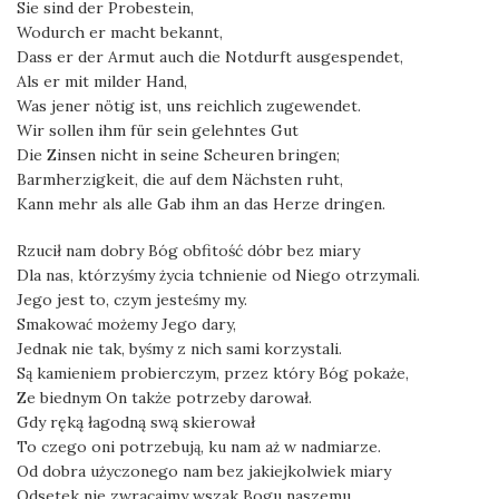
Sie sind der Probestein,
Wodurch er macht bekannt,
Dass er der Armut auch die Notdurft ausgespendet,
Als er mit milder Hand,
Was jener nötig ist, uns reichlich zugewendet.
Wir sollen ihm für sein gelehntes Gut
Die Zinsen nicht in seine Scheuren bringen;
Barmherzigkeit, die auf dem Nächsten ruht,
Kann mehr als alle Gab ihm an das Herze dringen.
Rzucił nam dobry Bóg obfitość dóbr bez miary
Dla nas, którzyśmy życia tchnienie od Niego otrzymali.
Jego jest to, czym jesteśmy my.
Smakować możemy Jego dary,
Jednak nie tak, byśmy z nich sami korzystali.
Są kamieniem probierczym, przez który Bóg pokaże,
Ze biednym On także potrzeby darował.
Gdy ręką łagodną swą skierował
To czego oni potrzebują, ku nam aż w nadmiarze.
Od dobra użyczonego nam bez jakiejkolwiek miary
Odsetek nie zwracajmy wszak Bogu naszemu,