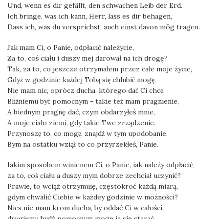
Und, wenn es dir gefällt, den schwachen Leib der Erd.
Ich bringe, was ich kann, Herr, lass es dir behagen,
Dass ich, was du versprichst, auch einst davon mög tragen.
Jak mam Ci, o Panie, odpłacić należycie,
Za to, coś ciału i duszy mej darował na ich drogę?
Tak, za to, co jeszcze otrzymałem przez całe moje życie,
Gdyż w godzinie każdej Tobą się chlubić mogę.
Nie mam nic, oprócz ducha, którego dać Ci chcę,
Bliźniemu być pomocnym - takie też mam pragnienie,
A biednym pragnę dać, czym obdarzyłeś mnie,
A moje ciało ziemi, gdy takie Twe zrządzenie.
Przynoszę to, co mogę, znajdź w tym upodobanie,
Bym na ostatku wziął to co przyrzekłeś, Panie.
Iakim sposobem winienem Ci, o Panie, iak należy odpłacić,
za to, coś ciału a duszy mym dobrze zechciał uczynić?
Prawie, to wciąż otrzymuię, częstokroć każdą miarą,
gdym chwalić Ciebie w każdey godzinie w możności?
Nics nie mam krom ducha, by oddać Ci w całości,
drugiemu bydź pomocnym mogę ia się starać,