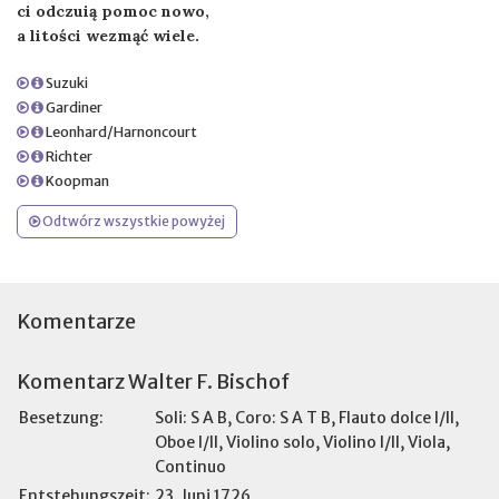
ci odczuią pomoc nowo,
a litości wezmąć wiele.
Suzuki
Gardiner
Leonhard/Harnoncourt
Richter
Koopman
Odtwórz wszystkie powyżej
Komentarze
Komentarz Walter F. Bischof
Besetzung:
Soli: S A B, Coro: S A T B, Flauto dolce I/II,
Oboe I/II, Violino solo, Violino I/II, Viola,
Continuo
Entstehungszeit:
23. Juni 1726