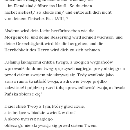
im Elend sind/ führe ins Hauß. So du einen
nacket siehest/ so kleide ihn/ und entzeuch dich nicht
von deinem Fleische. Esa. LVIII, 7.
Alsdenn wird dein Licht herfürbrechen wie die
Morgenröte, und deine Besserung wird schnell wachsen, und
deine Gerechtigkeit wird für dir hergehen, und die
Herrlichkeit des Herrn wird dich zu sich nehmen.
„Ułamuj łaknącemu chleba twego, a ubogich wygnańców
wprowadź do domu twego; ujrzyszli nagiego, przyodziej go, a
przed ciałem swojem nie ukrywaj się. Tedy wyniknie jako
zorza ranna światłość twoja, a zdrowie twoje prędko
zakwitnie! i pójdzie przed tobą sprawiedliwość twoja, a chwała
Pańska zbierze cię."
Dziel chleb Twoy z tym, który głód czuie,
a te będące w biadzie wwiedź w dom!
A skoro uyrzysz nagiego
oblecz go nie skrywaiąc się przed ciałem Twem.