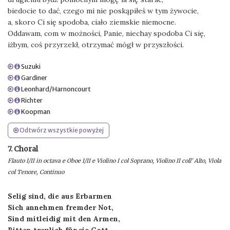
biedocie to dać, czego mi nie poskąpiłeś w tym żywocie,
a, skoro Ci się spodoba, ciało ziemskie niemocne.
Oddawam, com w możności, Panie, niechay spodoba Ci się,
iżbym, coś przyrzekł, otrzymać mógł w przyszłości.
Suzuki
Gardiner
Leonhard/Harnoncourt
Richter
Koopman
Odtwórz wszystkie powyżej
7. Choral
Flauto I/II in octava e Oboe I/II e Violino I col Soprano, Violino II coll' Alto, Viola
col Tenore, Continuo
Selig sind, die aus Erbarmen
Sich annehmen fremder Not,
Sind mitleidig mit den Armen,