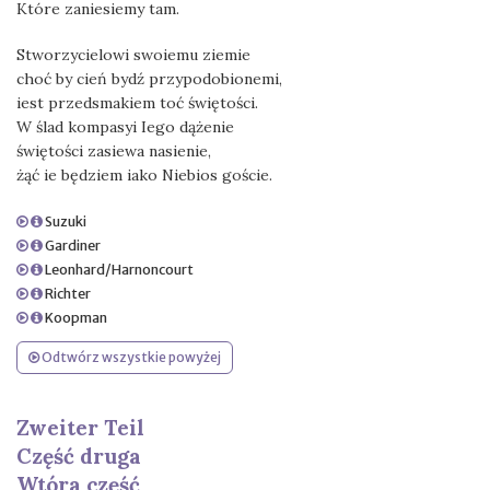
Które zaniesiemy tam.
Stworzycielowi swoiemu ziemie
choć by cień bydź przypodobionemi,
iest przedsmakiem toć świętości.
W ślad kompasyi Iego dążenie
świętości zasiewa nasienie,
żąć ie będziem iako Niebios goście.
Suzuki
Gardiner
Leonhard/Harnoncourt
Richter
Koopman
Odtwórz wszystkie powyżej
Zweiter Teil
Część druga
Wtóra część