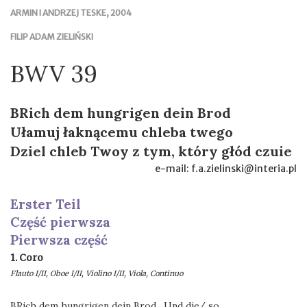
ARMIN I ANDRZEJ TESKE, 2004
FILIP ADAM ZIELIŃSKI
BWV 39
BRich dem hungrigen dein Brod
Ułamuj łaknącemu chleba twego
Dziel chleb Twoy z tym, który głód czuie
e-mail: f.a.zielinski@interia.pl
Erster Teil
Część pierwsza
Pierwsza część
1. Coro
Flauto I/II, Oboe I/II, Violino I/II, Viola, Continuo
BRich dem hungrigen dein Brod. Und die/ so