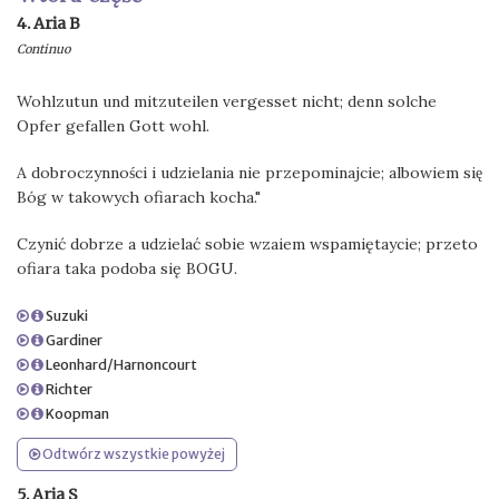
4. Aria B
Continuo
Wohlzutun und mitzuteilen vergesset nicht; denn solche
Opfer gefallen Gott wohl.
A dobroczynności i udzielania nie przepominajcie; albowiem się
Bóg w takowych ofiarach kocha."
Czynić dobrze a udzielać sobie wzaiem wspamiętaycie; przeto
ofiara taka podoba się BOGU.
Suzuki
Gardiner
Leonhard/Harnoncourt
Richter
Koopman
Odtwórz wszystkie powyżej
5. Aria S