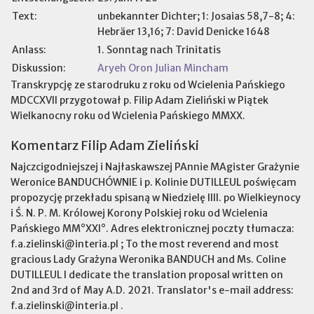
Text:
unbekannter Dichter; 1: Josaias 58,7-8; 4:
Hebräer 13,16; 7: David Denicke 1648
Anlass:
1. Sonntag nach Trinitatis
Diskussion:
Aryeh Oron
Julian Mincham
Transkrypcję ze starodruku z roku od Wcielenia Pańskiego
MDCCXVII przygotował p. Filip Adam Zieliński w Piątek
Wielkanocny roku od Wcielenia Pańskiego MMXX.
Komentarz Filip Adam Zieliński
Najczcigodniejszej i Najłaskawszej PAnnie MAgister Grażynie
Weronice BANDUCHÓWNIE i p. Kolinie DUTILLEUL poświęcam
propozycję przekładu spisaną w Niedzielę IIII. po Wielkieynocy
i Ś. N. P. M. Królowej Korony Polskiej roku od Wcielenia
Pańskiego MM°XXI°. Adres elektronicznej poczty tłumacza:
f.a.zielinski@interia.pl ; To the most reverend and most
gracious Lady Grażyna Weronika BANDUCH and Ms. Coline
DUTILLEUL I dedicate the translation proposal written on
2nd and 3rd of May A.D. 2021. Translator's e-mail address:
f.a.zielinski@interia.pl .