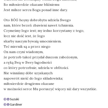
Bo miłosierdzie okazane bliźniemu
Jest milsze sercu Boga ponad inne dary.
Oto BÓG hoyny dobrobytu udziela Swego
nam, które bezeń zbawieni nawet tchnienia.
Czymeśmy Iego iest; my iedno korzystamy z tego,
lecz nie dość iest, że Iego
skarby naszym bywaią umocnieniem.
Teć miernik są a przez niego
On nam czyni wiadomym,
że potrzeb takoż przydał duszom zubożonym,
a ręką Swą w Swey łagodności
co który potrzebuie, udziela w obfitości.
Nie winniśmy dóbr uzyskanych
napowrót nieść do Iego składowiska;
miłosierdzie drugiemu okazane
w możności serce Mu poruszyć więcey niż dary wszystkie.
Suzuki
Gardiner