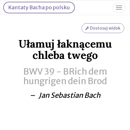
Kantaty Bacha po polsku
Togg
navig
Dostosuj widok
Ułamuj łaknącemu
chleba twego
BWV 39 -
BRich dem
hungrigen dein Brod
– Jan Sebastian Bach