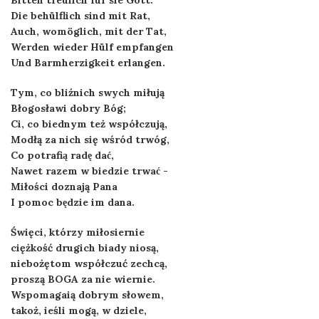
Bitten treulich für sie Gott.
Die behülflich sind mit Rat,
Auch, womöglich, mit der Tat,
Werden wieder Hülf empfangen
Und Barmherzigkeit erlangen.
Tym, co bliźnich swych miłują
Błogosławi dobry Bóg;
Ci, co biednym też współczują,
Modłą za nich się wśród trwóg,
Co potrafią radę dać,
Nawet razem w biedzie trwać -
Miłości doznają Pana
I pomoc będzie im dana.
Święci, którzy miłosiernie
ciężkość drugich biady niosą,
niebożętom współczuć zechcą,
proszą BOGA za nie wiernie.
Wspomagaią dobrym słowem,
takoż, ieśli mogą, w dziele,