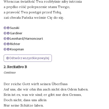
Wtenczas światłość Twa rozbłyśnie niby iutrznia
a prędko róść polepszenie stanu Twego,
a prawość Twa postąpi przed Tobą,
zaś chwała Pańska weźmie Cię do się.
Suzuki
Gardiner
Leonhard/Harnoncourt
Richter
Koopman
Odtwórz wszystkie powyżej
2. Recitativo B
Continuo
Der reiche Gott wirft seinen Überfluss
Auf uns, die wir ohn ihn auch nicht den Odem haben.
Sein ist es, was wir sind; er gibt nur den Genuss,
Doch nicht, dass uns allein
Nur seine Schätze laben.