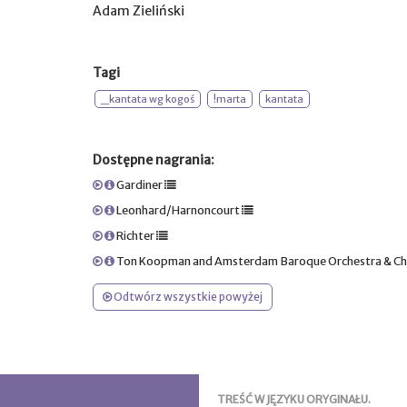
Adam Zieliński
Tagi
_kantata wg kogoś
!marta
kantata
Dostępne nagrania:
Gardiner
Leonhard/Harnoncourt
Richter
Ton Koopman and Amsterdam Baroque Orchestra & Choi
Odtwórz wszystkie powyżej
TREŚĆ W JĘZYKU ORYGINAŁU.