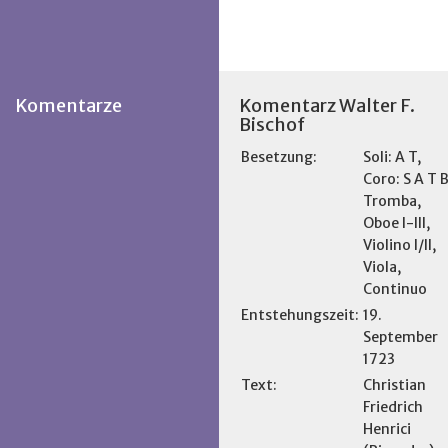
Komentarze
Komentarz Walter F.
Bischof
Besetzung:
Soli: A T,
Coro: S A T B
Tromba,
Oboe I-III,
Violino I/II,
Viola,
Continuo
Entstehungszeit:
19.
September
1723
Text:
Christian
Friedrich
Henrici