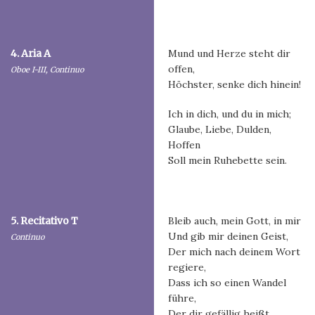
4. Aria A
Mund und Herze steht dir
offen,
Oboe I-III, Continuo
Höchster, senke dich hinein!
Ich in dich, und du in mich;
Glaube, Liebe, Dulden,
Hoffen
Soll mein Ruhebette sein.
5. Recitativo T
Bleib auch, mein Gott, in mir
Und gib mir deinen Geist,
Continuo
Der mich nach deinem Wort
regiere,
Dass ich so einen Wandel
führe,
Der dir gefällig heißt,