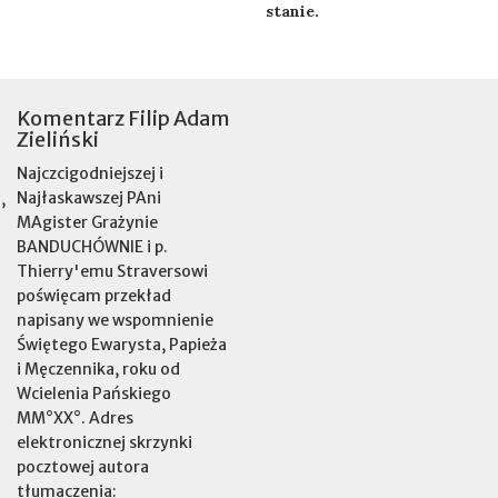
stanie.
Komentarz Filip Adam
Zieliński
Najczcigodniejszej i
Najłaskawszej PAni
,
MAgister Grażynie
BANDUCHÓWNIE i p.
Thierry'emu Straversowi
poświęcam przekład
napisany we wspomnienie
Świętego Ewarysta, Papieża
i Męczennika, roku od
Wcielenia Pańskiego
MM°XX°. Adres
elektronicznej skrzynki
pocztowej autora
tłumaczenia: