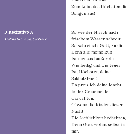
Das frohe Getöne
Zum Lobe des Höchsten die
Seligen aus!
3. Recitativo A
So wie der Hirsch nach
frischem Wasser schreit,
Violino I/II, Viola, Continuo
So schrei ich, Gott, zu dir.
Denn alle meine Ruh
Ist niemand außer du.
Wie heilig und wie teuer
Ist, Höchster, deine
Sabbatsfeier!
Da preis ich deine Macht
In der Gemeine der
Gerechten.
O! wenn die Kinder dieser
Nacht
Die Lieblichkeit bedächten,
Denn Gott wohnt selbst in
mir.