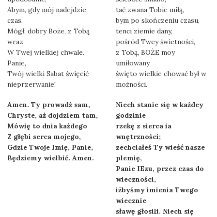
Abym, gdy mój nadejdzie
tać zwana Tobie miłą,
czas,
bym po skończeniu czasu,
Mógł, dobry Boże, z Tobą
tenci ziemie dany,
wraz
pośród Twey świetności,
W Twej wielkiej chwale.
z Tobą, BOŻE moy
Panie,
umiłowany
Twój wielki Sabat święcić
święto wielkie chować był w
nieprzerwanie!
możności.
Amen. Ty prowadź sam,
Niech stanie się w każdey
Chryste, aż dojdziem tam,
godzinie
Mówię to dnia każdego
rzekę z sierca ia
Z głębi serca mojego,
wnętrzności;
Gdzie Twoje Imię, Panie,
zechciałeś Ty wieść nasze
Będziemy wielbić. Amen.
plemię,
Panie IEzu, przez czas do
wieczności,
iżbyśmy imienia Twego
wiecznie
sławę głosili. Niech się