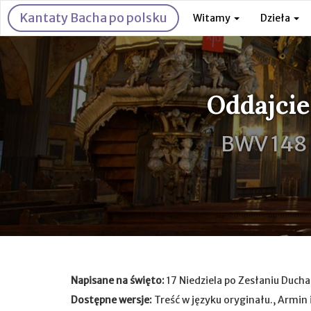
Kantaty Bacha po polsku
Witamy
Dzieła
Oddajcie
BWV 148
Napisane na święto:
17 Niedziela po Zesłaniu Duch
Dostępne wersje:
Treść w języku oryginału., Armin 