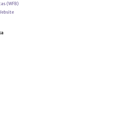
tas (WFB)
Website
ka