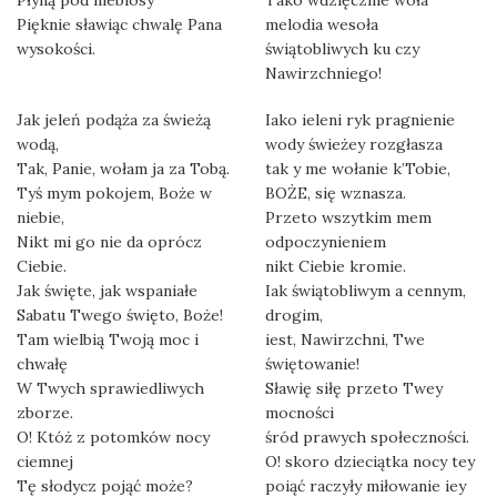
Płyną pod niebiosy
Tako wdzięcznie woła
Pięknie sławiąc chwalę Pana
melodia wesoła
wysokości.
świątobliwych ku czy
Nawirzchniego!
Jak jeleń podąża za świeżą
Iako ieleni ryk pragnienie
wodą,
wody świeżey rozgłasza
Tak, Panie, wołam ja za Tobą.
tak y me wołanie k’Tobie,
Tyś mym pokojem, Boże w
BOŻE, się wznasza.
niebie,
Przeto wszytkim mem
Nikt mi go nie da oprócz
odpoczynieniem
Ciebie.
nikt Ciebie kromie.
Jak święte, jak wspaniałe
Iak świątobliwym a cennym,
Sabatu Twego święto, Boże!
drogim,
Tam wielbią Twoją moc i
iest, Nawirzchni, Twe
chwałę
świętowanie!
W Twych sprawiedliwych
Sławię siłę przeto Twey
zborze.
mocności
O! Któż z potomków nocy
śród prawych społeczności.
ciemnej
O! skoro dzieciątka nocy tey
Tę słodycz pojąć może?
poiąć raczyły miłowanie iey