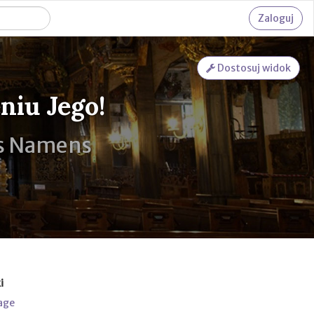
Zaloguj
Dostosuj widok
niu Jego!
es Namens
i
age