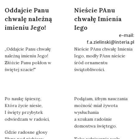
Oddajcie Panu
Nieście PAnu
chwalę należną
chwałę Imienia
imieniu Jego!
Iego
e-mail:
f.a.zielinski@interia.pl
„Oddajcie Panu chwałę
Nieście PAnu chwałę Imienia
należną imieniu Jego!
Iego, modły PAnu nieście
Złóżcie Panu pokłon w
śród ornamentu
świętej szacie!"
świątobliwości.
Po naukę śpieszę,
Podążam, iżbym nauczania
Która życie niesie,
możność miał żywota
I święty przybytek
wysłuchania
odwiedzam w radości,
a szukam radośnie
domostwa świętego.
Gdzie radosne głosy