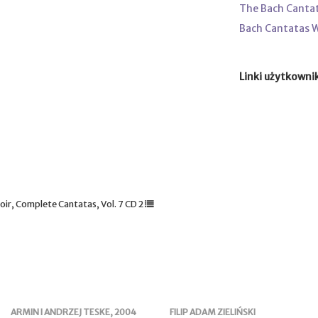
The Bach Canta
Bach Cantatas 
Linki użytkowni
r, Complete Cantatas, Vol. 7 CD 2
ARMIN I ANDRZEJ TESKE, 2004
FILIP ADAM ZIELIŃSKI