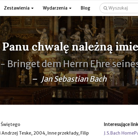
Zestawienia
Wydarzenia
Blog
 Panu chwalę należną imie
 -
Bringet dem Herrn Ehre sein
– Jan Sebastian Bach
a Świętego
Interesujące link
i Andrzej Teske, 2004, Inne przekłady, Filip
J.S.Bach HomeP