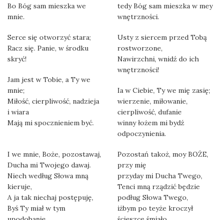
Bo Bóg sam mieszka we
tedy Bóg sam mieszka w mey
mnie.
wnętrzności.
Serce się otworzyć stara;
Usty z siercem przed Tobą
Racz się. Panie, w środku
rostworzone,
skryć!
Nawirzchni, wnidź do ich
wnętrzności!
Jam jest w Tobie, a Ty we
mnie;
Ia w Ciebie, Ty we mię zasię;
Miłość, cierpliwość, nadzieja
wierzenie, miłowanie,
i wiara
cierpliwość, dufanie
Mają mi spocznieniem być.
winny łożem mi bydź
odpoczynienia.
I we mnie, Boże, pozostawaj,
Pozostań takoż, moy BOŻE,
Ducha mi Twojego dawaj.
przy mię
Niech według Słowa mną
przyday mi Ducha Twego,
kieruje,
Tenci mną rządzić będzie
A ja tak niechaj postępuję,
podług Słowa Twego,
Byś Ty miał w tym
iżbym po teyże kroczył
upodobanie,
ścieszce śmiało,