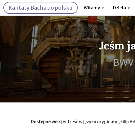
Kantaty Bacha po polsku
Witamy
Dzieła
Jeśm j
BWV 
Dostępne wersje:
Treść w języku oryginału., Filip A