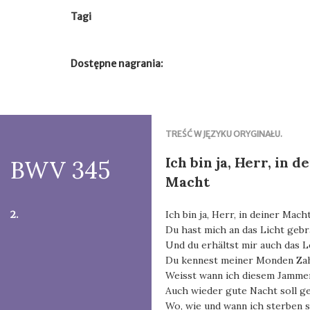
Tagi
Dostępne nagrania:
TREŚĆ W JĘZYKU ORYGINAŁU.
Ich bin ja, Herr, in d
BWV 345
Macht
2.
Ich bin ja, Herr, in deiner Mach
Du hast mich an das Licht geb
Und du erhältst mir auch das L
Du kennest meiner Monden Zah
Weisst wann ich diesem Jamme
Auch wieder gute Nacht soll g
Wo, wie und wann ich sterben so