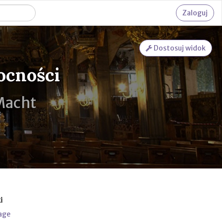
Zaloguj
Dostosuj widok
ocności
 Macht
i
age