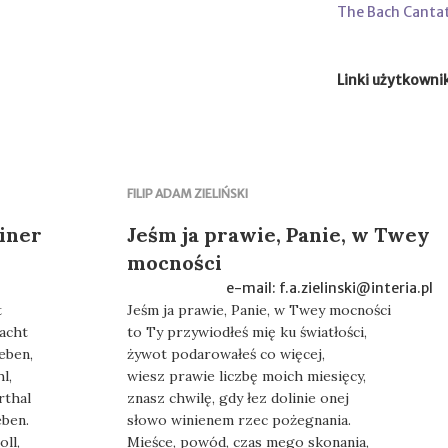
The Bach Canta
Linki użytkowni
FILIP ADAM ZIELIŃSKI
einer
Jeśm ja prawie, Panie, w Twey
mocności
e-mail: f.a.zielinski@interia.pl
t
Jeśm ja prawie, Panie, w Twey mocności
racht
to Ty przywiodłeś mię ku światłości,
eben,
żywot podarowałeś co więcej,
l,
wiesz prawie liczbę moich miesięcy,
rthal
znasz chwilę, gdy łez dolinie onej
eben.
słowo winienem rzec pożegnania.
ll,
Mieśce, powód, czas mego skonania,