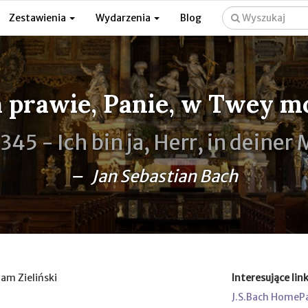
Zestawienia
Wydarzenia
Blog
a prawie, Panie, w Twey m
345 -
Ich bin ja, Herr, in deiner
– Jan Sebastian Bach
dam Zieliński
Interesujące link
J.S.Bach HomeP