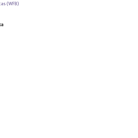
tas (WFB)
ka