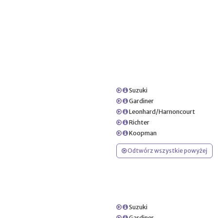
Suzuki
Gardiner
Leonhard/Harnoncourt
Richter
Koopman
Odtwórz wszystkie powyżej
Suzuki
Gardiner