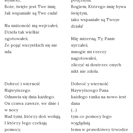
słyniesz,
potężnym,
Boże, święte jest Twe imię,
Bogiem, Którego imię bywa
Jak wspaniałe są Twe cuda!
świętym,
iako wspaniałe są Twoye
Na uniżoność mą wejrzałeś,
działa!
Dzieła tak wielkie
zgotowałeś,
Mię mizerną, Ty, Panie
Że pojąć wszystkich się nie
uyrzałeś,
uda.
mnogie mi rzeczy
nagotowałeś,
zliczyć ni dostrzec onych
nikt nie zdoła.
Dobroć i wierność
Dobroć y wierność
Najwyższego
Naywyższego Pana
Odnawia się dnia każdego.
każdego ranka na nowo iest
On czuwa zawsze, we dnie i
dana
w nocy
(…)
Nad tymi, którzy doń wołają,
tym co pomocy Iego
I którzy Jego czekają
wyglądaią
pomocy,
Iemu w prawdziwey trwodze