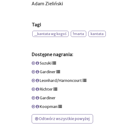
Adam Zieliński
Tagi
_kantata wg kogoś
!marta
kantata
Dostępne nagrania:
Suzuki
Gardiner
Leonhard/Harnoncourt
Richter
Gardiner
Koopman
Odtwórz wszystkie powyżej