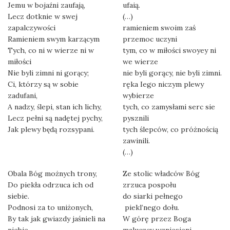
Jemu w bojaźni zaufają,
ufaią.
Lecz dotknie w swej
(…)
zapalczywości
ramieniem swoim zaś
Ramieniem swym karzącym
przemoc uczyni
Tych, co ni w wierze ni w
tym, co w miłości swoyey ni
miłości
we wierze
Nie byli zimni ni gorący;
nie byli gorący, nie byli zimni.
Ci, którzy są w sobie
ręka Iego niczym plewy
zadufani,
wybierze
A nadzy, ślepi, stan ich lichy,
tych, co zamysłami serc sie
Lecz pełni są nadętej pychy,
pysznili
Jak plewy będą rozsypani.
tych ślepców, co próżnością
zawinili.
(…)
Obala Bóg możnych trony,
Ze stolic władców Bóg
Do piekła odrzuca ich od
zrzuca pospołu
siebie.
do siarki pełnego
Podnosi za to uniżonych,
piekl’nego dołu.
By tak jak gwiazdy jaśnieli na
W górę przez Boga