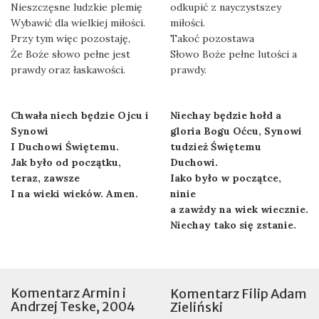
Nieszczęsne ludzkie plemię
odkupić z nayczystszey
Wybawić dla wielkiej miłości.
miłości.
Przy tym więc pozostaję,
Takoć pozostawa
Że Boże słowo pełne jest
Słowo Boże pełne lutości a
prawdy oraz łaskawości.
prawdy.
Chwała niech będzie Ojcu i
Niechay będzie hołd a
Synowi
gloria Bogu Oćcu, Synowi
I Duchowi Świętemu.
tudzież Świętemu
Jak było od początku,
Duchowi.
teraz, zawsze
Iako było w początce,
I na wieki wieków. Amen.
ninie
a zawżdy na wiek wiecznie.
Niechay tako się zstanie.
Komentarz Armin i
Komentarz Filip Adam
Andrzej Teske, 2004
Zieliński