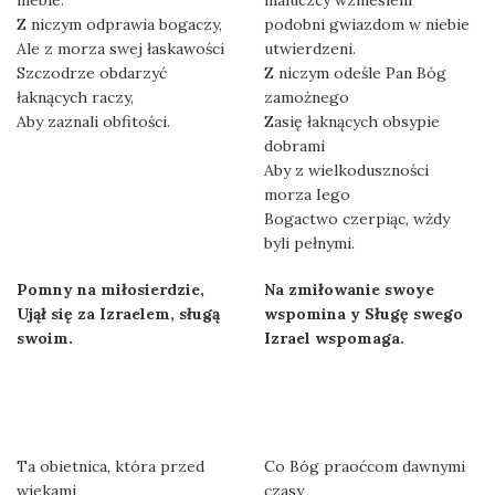
niebie.
maluczcy wzniesieni
Z niczym odprawia bogaczy,
podobni gwiazdom w niebie
Ale z morza swej łaskawości
utwierdzeni.
Szczodrze obdarzyć
Z niczym odeśle Pan Bóg
łaknących raczy,
zamożnego
Aby zaznali obfitości.
Zasię łaknących obsypie
dobrami
Aby z wielkoduszności
morza Iego
Bogactwo czerpiąc, wżdy
byli pełnymi.
Pomny na miłosierdzie,
Na zmiłowanie swoye
Ujął się za Izraelem, sługą
wspomina y Sługę swego
swoim.
Izrael wspomaga.
Ta obietnica, która przed
Co Bóg praoćcom dawnymi
wiekami
czasy