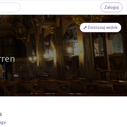
Zaloguj
Dostosuj widok
rren
i
age