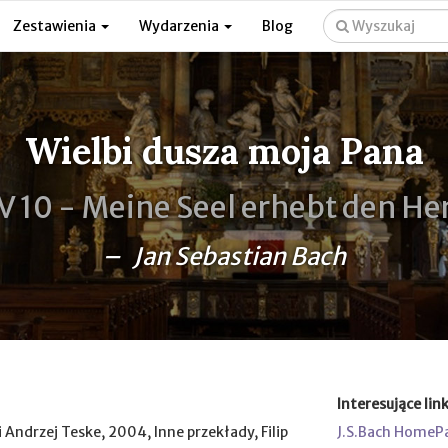
Zestawienia
Wydarzenia
Blog
Wielbi dusza moja Pana
 10 -
Meine Seel erhebt den He
– Jan Sebastian Bach
Interesujące link
i Andrzej Teske, 2004, Inne przekłady, Filip
J.S.Bach HomeP