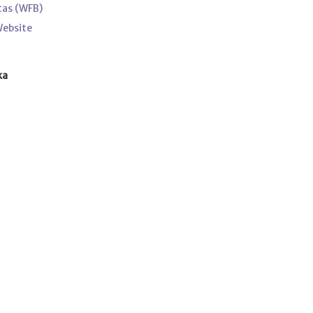
tas (WFB)
Website
ka