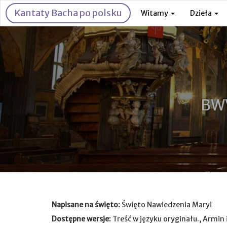
Kantaty Bacha po polsku
Witamy
Dzieła
BWV
Napisane na święto:
Święto Nawiedzenia Maryi
Dostępne wersje:
Treść w języku oryginału., Armin 