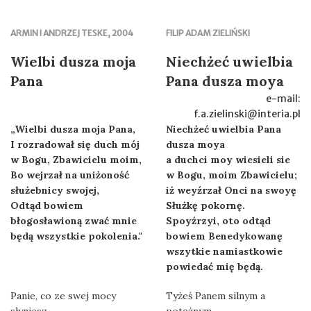
ARMIN I ANDRZEJ TESKE, 2004
FILIP ADAM ZIELIŃSKI
Wielbi dusza moja
Niechżeć uwielbia
Pana
Pana dusza moya
e-mail:
f.a.zielinski@interia.pl
„Wielbi dusza moja Pana,
Niechżeć uwielbia Pana
I rozradował się duch mój
dusza moya
w Bogu, Zbawicielu moim,
a duchci moy wiesieli sie
Bo wejrzał na uniżoność
w Bogu, moim Zbawicielu;
służebnicy swojej,
iż weyźrzał Onci na swoyę
Odtąd bowiem
Służkę pokornę.
błogosławioną zwać mnie
Spoyźrzyi, oto odtąd
będą wszystkie pokolenia."
bowiem Benedykowanę
wszytkie namiastkowie
powiedać mię będą.
Panie, co ze swej mocy
Tyżeś Panem silnym a