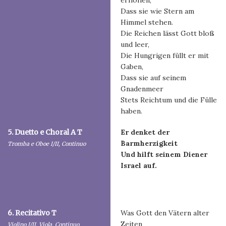
erhöhen,
Dass sie wie Stern am
Himmel stehen.
Die Reichen lässt Gott bloß
und leer,
Die Hungrigen füllt er mit
Gaben,
Dass sie auf seinem
Gnadenmeer
Stets Reichtum und die Fülle
haben.
5. Duetto e Choral A T
Er denket der
Barmherzigkeit
Tromba e Oboe I/II, Continuo
Und hilft seinem Diener
Israel auf.
6. Recitativo T
Was Gott den Vätern alter
Zeiten
Violino I/II, Viola, Continuo