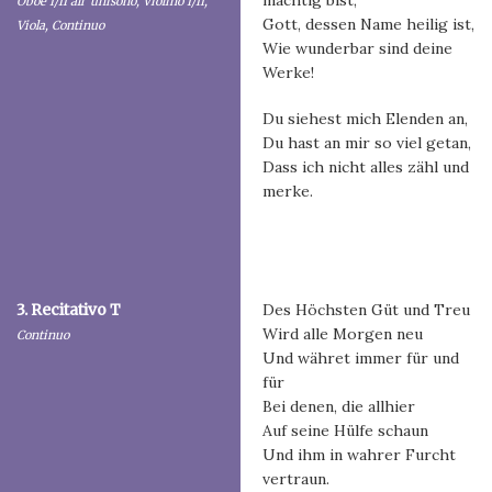
mächtig bist,
Oboe I/II all' unisono, Violino I/II,
Gott, dessen Name heilig ist,
Viola, Continuo
Wie wunderbar sind deine
Werke!
Du siehest mich Elenden an,
Du hast an mir so viel getan,
Dass ich nicht alles zähl und
merke.
3. Recitativo T
Des Höchsten Güt und Treu
Wird alle Morgen neu
Continuo
Und währet immer für und
für
Bei denen, die allhier
Auf seine Hülfe schaun
Und ihm in wahrer Furcht
vertraun.