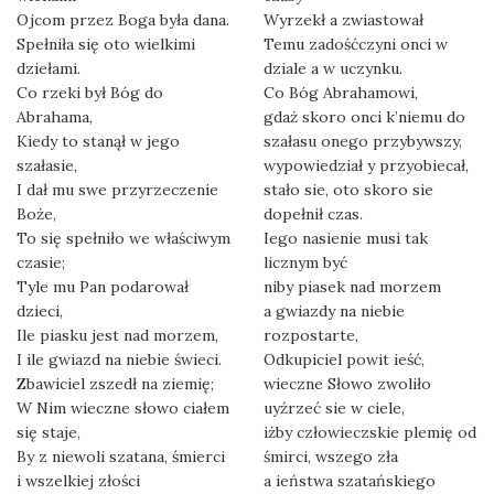
Ojcom przez Boga była dana.
Wyrzekł a zwiastował
Spełniła się oto wielkimi
Temu zadośćczyni onci w
dziełami.
dziale a w uczynku.
Co rzeki był Bóg do
Co Bóg Abrahamowi,
Abrahama,
gdaż skoro onci k’niemu do
Kiedy to stanął w jego
szałasu onego przybywszy,
szałasie,
wypowiedział y przyobiecał,
I dał mu swe przyrzeczenie
stało sie, oto skoro sie
Boże,
dopełnił czas.
To się spełniło we właściwym
Iego nasienie musi tak
czasie;
licznym być
Tyle mu Pan podarował
niby piasek nad morzem
dzieci,
a gwiazdy na niebie
Ile piasku jest nad morzem,
rozpostarte,
I ile gwiazd na niebie świeci.
Odkupiciel powit ieść,
Zbawiciel zszedł na ziemię;
wieczne Słowo zwoliło
W Nim wieczne słowo ciałem
uyźrzeć sie w ciele,
się staje,
iżby człowieczskie plemię od
By z niewoli szatana, śmierci
śmirci, wszego zła
i wszelkiej złości
a ieństwa szatańskiego