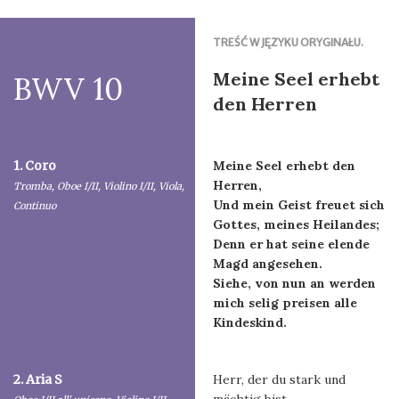
TREŚĆ W JĘZYKU ORYGINAŁU.
Meine Seel erhebt
BWV 10
den Herren
1. Coro
Meine Seel erhebt den
Herren,
Tromba, Oboe I/II, Violino I/II, Viola,
Und mein Geist freuet sich
Continuo
Gottes, meines Heilandes;
Denn er hat seine elende
Magd angesehen.
Siehe, von nun an werden
mich selig preisen alle
Kindeskind.
2. Aria S
Herr, der du stark und