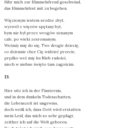
führ mich zur Himmelsfreud geschwind,
das Himmelsfest mit zu begehen.
Więzionym iestem srodze zbyt,
wyzwól z więzów spętany byt,
bym nie był przez wrogów uznanym
cale, po wieki zesromanym.
Weźmiy mię do się, Twe drogie dziecię,
co dziennie chce Cię widzieć przecie,
prędko weź mię ku Nieb radości,
niech w niebne święto tam zagościm.
13.
Hier sitz ich in der Finsternis,
und in dem dunkeln Todesschatten,
die Lebenszeit ist ungewiss,
doch weiß ich, dass Gott wird erstatten
mein Leid, das mich so sehr geplagt,
zeither ich auf die Welt geboren.