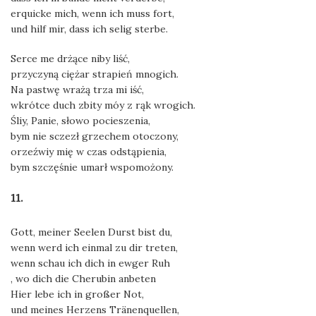
erquicke mich, wenn ich muss fort,
und hilf mir, dass ich selig sterbe.
Serce me drżące niby liść,
przyczyną ciężar strapień mnogich.
Na pastwę wrażą trza mi iść,
wkrótce duch zbity móy z rąk wrogich.
Śliy, Panie, słowo pocieszenia,
bym nie sczezł grzechem otoczony,
orzeźwiy mię w czas odstąpienia,
bym szczęśnie umarł wspomożony.
11.
Gott, meiner Seelen Durst bist du,
wenn werd ich einmal zu dir treten,
wenn schau ich dich in ewger Ruh
, wo dich die Cherubin anbeten
Hier lebe ich in großer Not,
und meines Herzens Tränenquellen,