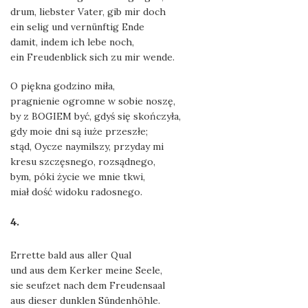
drum, liebster Vater, gib mir doch
ein selig und vernünftig Ende
damit, indem ich lebe noch,
ein Freudenblick sich zu mir wende.
O piękna godzino miła,
pragnienie ogromne w sobie noszę,
by z BOGIEM być, gdyś się skończyła,
gdy moie dni są iuże przeszłe;
stąd, Oycze naymilszy, przyday mi
kresu szczęsnego, rozsądnego,
bym, póki życie we mnie tkwi,
miał dość widoku radosnego.
4.
Errette bald aus aller Qual
und aus dem Kerker meine Seele,
sie seufzet nach dem Freudensaal
aus dieser dunklen Sündenhöhle.