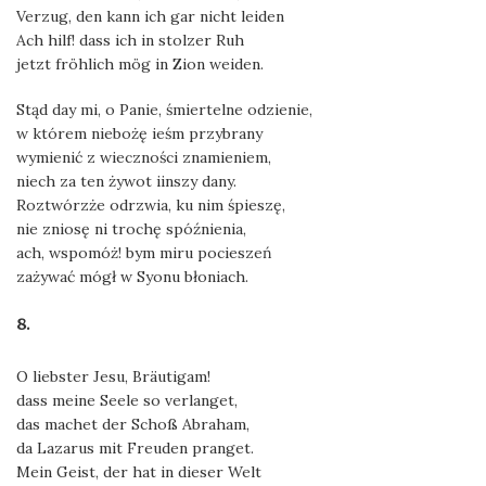
Verzug, den kann ich gar nicht leiden
Ach hilf! dass ich in stolzer Ruh
jetzt fröhlich mög in Zion weiden.
Stąd day mi, o Panie, śmiertelne odzienie,
w którem niebożę ieśm przybrany
wymienić z wieczności znamieniem,
niech za ten żywot iinszy dany.
Roztwórzże odrzwia, ku nim śpieszę,
nie zniosę ni trochę spóźnienia,
ach, wspomóż! bym miru pocieszeń
zażywać mógł w Syonu błoniach.
8.
O liebster Jesu, Bräutigam!
dass meine Seele so verlanget,
das machet der Schoß Abraham,
da Lazarus mit Freuden pranget.
Mein Geist, der hat in dieser Welt