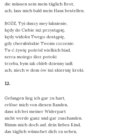
die müssen sein mein täglich Brot,
ach, lass mich bald mein Haus bestellen.
BOŻE, Tyś duszy mey łaknienie,
kędy do Ciebie iuż przystąpię,
kędy widoku Twego dostąpię,
gdy cherubińskie Twoim czczenie.
Tu-ć żywię pośród wielkich biad,
serca moiego śloz potoki
trzeba, bym iak chleb dzienny iadł,
ach, niech w dom ów iuż skieruię kroki.
12.
Gefangen lieg ich gar zu hart,
erlöse mich von diesen Banden,
dass ich bei meiner Widerpart
nicht werde ganz und gar zuschanden.
Nimm mich doch auf, dein liebes Kind,
das täglich wünschet dich zu sehen,