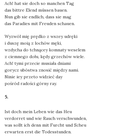
Ach! hat sie doch so manchen Tag
das bittre Elend müssen bauen.
Nun gib sie endlich, dass sie mag
das Paradies mit Freuden schauen.
Wyzwól mię prędko z wszey udręki
i duszę moią z lochów męki,
wzdycha do tchnącey komnaty weselem
z ciemnego dołu, kędy grzechów wiele.
Ach! tymi przecie musiała dniami
gorycz ubóstwa znosić między nami.
Ninie iey przeto widzieć day
pośród radości górny ray.
5.
Ist doch mein Leben wie das Heu
verdorret und wie Rauch verschwunden,
was sollt ich denn mit Furcht und Scheu
erwarten erst die Todesstunden.