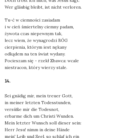
Doch tröst ich mich, was Jesus sagt:
Wer gläubig bleibt, ist nicht verloren.
Tu-ć w ciemności zasiadam
i w cień śmiertelny ciemny padam,
żywota czas niepewnym tak,
lecz wiem, że wynagrodzi BÓG
cierpienia, którym iest nękany
odkądem na ten świat wydany.
Pocieszam się - rzekł Zbawca: wcale
niestracon, który wierzy stale.
14.
Sei gnädig mir, mein treuer Gott,
in meiner letzten Todesstunden,
versüße mir die Todesnot,
erbarme dich um Christi Wunden.
Mein letzter Wunsch soll dieser sein:
Herr Jesu! nimm in deine Hände
mein' Leib und Seel, so schlaf ich ein