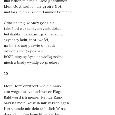
und haben mir mein Kleid genommen.
Mein Gott, sieh an die große Not,
und lass mich aus dem Jammer kommen.
Odnalazł mię w oney godzinie,
takoż od wczesney mey młodości,
lud diabła, bezbożne zgromadzenie,
szydercy ładu, cnotliwości,
na śmierć mię prawie oni zbili,
odzienia mego pozbawili.
BOŻE móy, spóyrz na wielką nędzę,
niech z biady wynidę co prędzey.
10.
Mein Herz erzittert wie ein Laub,
von wegen so viel schwerer Plagen.
Bald werd ich meiner Feinde Raub,
bald ist mein Geist in mir zerschlagen.
Herr, sende mir dein tröstlich Wort,
dass ich in Sünde nicht verderbe,