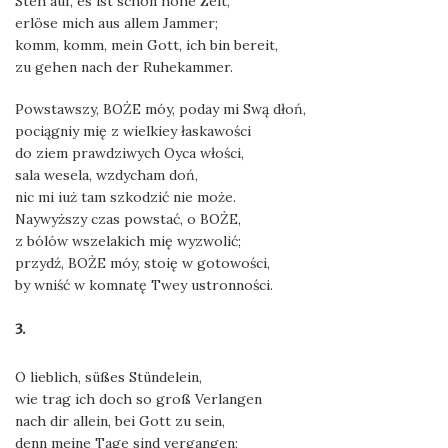
Steh auf, es ist schon hohe Zeit,
erlöse mich aus allem Jammer;
komm, komm, mein Gott, ich bin bereit,
zu gehen nach der Ruhekammer.
Powstawszy, BOŻE móy, poday mi Swą dłoń,
pociągniy mię z wielkiey łaskawości
do ziem prawdziwych Oyca włości,
sala wesela, wzdycham doń,
nic mi iuż tam szkodzić nie może.
Naywyższy czas powstać, o BOŻE,
z bólów wszelakich mię wyzwolić;
przydź, BOŻE móy, stoię w gotowości,
by wniść w komnatę Twey ustronności.
3.
O lieblich, süßes Stündelein,
wie trag ich doch so groß Verlangen
nach dir allein, bei Gott zu sein,
denn meine Tage sind vergangen;