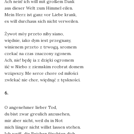
Ach nein! ich will mit großem Dank
aus dieser Welt zum Himmel eilen.
Mein Herz ist ganz vor Liebe krank,
es will durchaus sich nicht verweilen.
Żywot móy przeto niby siano,
więdnie, iako dym iest przegnany,
winienem przeto z trwogą, sromem
czekać na czas znaczony zgonem.
Ach, nie! będę ia z dzięki ogromem
iść w Niebo z ziemskim rozbrat domem
wziąwszy. Me serce chore od miłości
zwlekać nie chce, więdnąć z tęskności.
6.
O angenehmer lieber Tod,
du bist zwar greulich anzusehen,
mir aber nicht, weil du in Not
mich länger nicht willst lassen stehen.
Ich weiß, die Reichen fürchten dich,