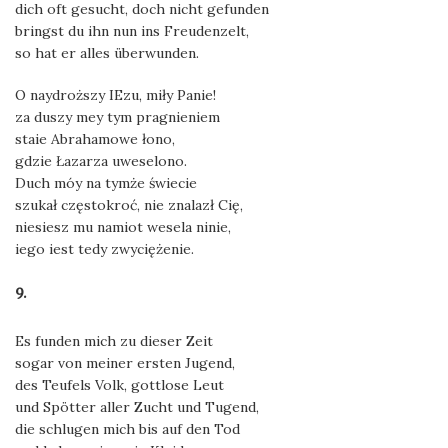
dich oft gesucht, doch nicht gefunden
bringst du ihn nun ins Freudenzelt,
so hat er alles überwunden.
O naydroższy IEzu, miły Panie!
za duszy mey tym pragnieniem
staie Abrahamowe łono,
gdzie Łazarza uweselono.
Duch móy na tymże świecie
szukał częstokroć, nie znalazł Cię,
niesiesz mu namiot wesela ninie,
iego iest tedy zwyciężenie.
9.
Es funden mich zu dieser Zeit
sogar von meiner ersten Jugend,
des Teufels Volk, gottlose Leut
und Spötter aller Zucht und Tugend,
die schlugen mich bis auf den Tod