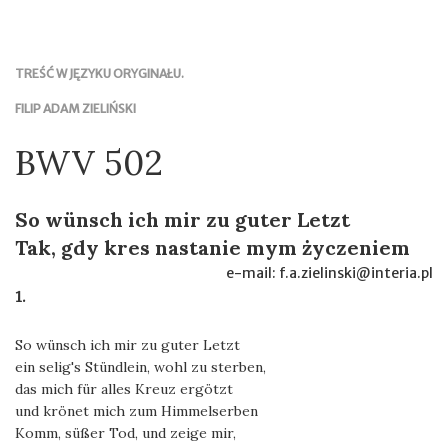
TREŚĆ W JĘZYKU ORYGINAŁU.
FILIP ADAM ZIELIŃSKI
BWV 502
So wünsch ich mir zu guter Letzt
Tak, gdy kres nastanie mym życzeniem
e-mail: f.a.zielinski@interia.pl
1.
So wünsch ich mir zu guter Letzt
ein selig's Stündlein, wohl zu sterben,
das mich für alles Kreuz ergötzt
und krönet mich zum Himmelserben
Komm, süßer Tod, und zeige mir,