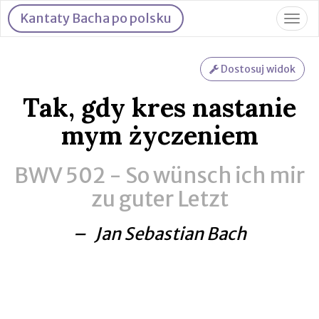
Kantaty Bacha po polsku
Togg
navig
Dostosuj widok
Tak, gdy kres nastanie
mym życzeniem
BWV 502 -
So wünsch ich mir
zu guter Letzt
– Jan Sebastian Bach