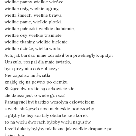
wielkie panny, wielkie wieńce,
wielkie osły, wielkie ogony;
wielki śmiech, wielkie brawa,
wielkie panie, wielkie plotki;
wielkie pałeczki, wielkie dudnienie,
wielkie osy, wielkie trzmiele,
wielkie tkaniny, wielkie bielenie,
wielkie dzieże, wielka woda.
Ach, jak bardzo mnie zdradził ten przebiegły Kupidyn.
Urszulo, rozpal dla mnie światło,
bym przy nim coś zobaczył!
Nie zapalisz mi światła
znajdę cię na pewno po ciemku.
Służące dworskie są całkowicie złe,
ale dzieża jest o wiele gorsza!
Pantagruel był bardzo wesołym człowiekiem
a wielu służących nosi niebieskie pończochy,
a gdyby te lisy zostały obdarte ze skórek,
to na wielu dworach byłoby wielu nagusów.
Jeżeli dukaty byłyby tak liczne jak wielkie drapanie po
świerzbie,