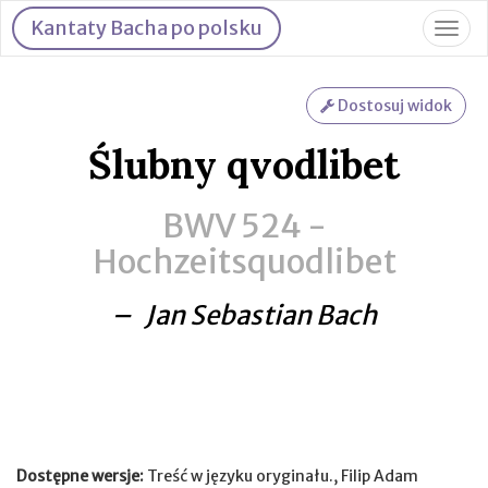
Kantaty Bacha po polsku
Togg
navig
Dostosuj widok
Ślubny qvodlibet
BWV 524 -
Hochzeitsquodlibet
– Jan Sebastian Bach
Dostępne wersje:
Treść w języku oryginału., Filip Adam