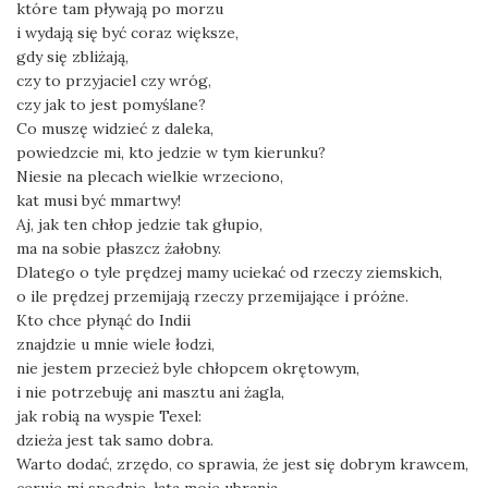
które tam pływają po morzu
i wydają się być coraz większe,
gdy się zbliżają,
czy to przyjaciel czy wróg,
czy jak to jest pomyślane?
Co muszę widzieć z daleka,
powiedzcie mi, kto jedzie w tym kierunku?
Niesie na plecach wielkie wrzeciono,
kat musi być mmartwy!
Aj, jak ten chłop jedzie tak głupio,
ma na sobie płaszcz żałobny.
Dlatego o tyle prędzej mamy uciekać od rzeczy ziemskich,
o ile prędzej przemijają rzeczy przemijające i próżne.
Kto chce płynąć do Indii
znajdzie u mnie wiele łodzi,
nie jestem przecież byle chłopcem okrętowym,
i nie potrzebuję ani masztu ani żagla,
jak robią na wyspie Texel:
dzieża jest tak samo dobra.
Warto dodać, zrzędo, co sprawia, że jest się dobrym krawcem,