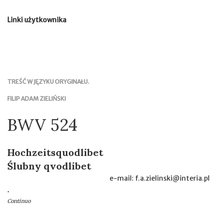
Linki użytkownika
TREŚĆ W JĘZYKU ORYGINAŁU.
FILIP ADAM ZIELIŃSKI
BWV 524
Hochzeitsquodlibet
Ślubny qvodlibet
e-mail: f.a.zielinski@interia.pl
.
Continuo