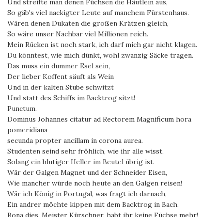
Und streifte man denen Füchsen die Häutlein aus,
So gäb's viel nackigter Leute auf manchem Fürstenhaus.
Wären denen Dukaten die großen Krätzen gleich,
So wäre unser Nachbar viel Millionen reich.
Mein Rücken ist noch stark, ich darf mich gar nicht klagen.
Du könntest, wie mich dünkt, wohl zwanzig Säcke tragen.
Das muss ein dummer Esel sein,
Der lieber Koffent säuft als Wein
Und in der kalten Stube schwitzt
Und statt des Schiffs im Backtrog sitzt!
Punctum.
Dominus Johannes citatur ad Rectorem Magnificum hora
pomeridiana
secunda propter ancillam in corona aurea.
Studenten seind sehr fröhlich, wie ihr alle wisst,
Solang ein blutiger Heller im Beutel übrig ist.
Wär der Galgen Magnet und der Schneider Eisen,
Wie mancher würde noch heute an den Galgen reisen!
Wär ich König in Portugal, was fragt ich darnach,
Ein andrer möchte kippen mit dem Backtrog in Bach.
Bona dies, Meister Kürschner, habt ihr keine Füchse mehr!