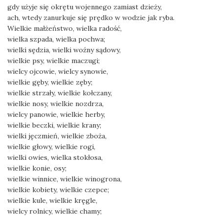
gdy użyje się okrętu wojennego zamiast dzieży,
ach, wtedy zanurkuje się prędko w wodzie jak ryba.
Wielkie małżeństwo, wielka radość,
wielka szpada, wielka pochwa;
wielki sędzia, wielki woźny sądowy,
wielkie psy, wielkie maczugi;
wielcy ojcowie, wielcy synowie,
wielkie gęby, wielkie zęby;
wielkie strzały, wielkie kołczany,
wielkie nosy, wielkie nozdrza,
wielcy panowie, wielkie herby,
wielkie beczki, wielkie krany;
wielki jęczmień, wielkie zboża,
wielkie głowy, wielkie rogi,
wielki owies, wielka stokłosa,
wielkie konie, osy;
wielkie winnice, wielkie winogrona,
wielkie kobiety, wielkie czepce;
wielkie kule, wielkie kręgle,
wielcy rolnicy, wielkie chamy;