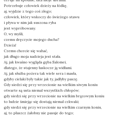
ceruje mi spodnie, łata moje ubrania.
Potrzebuje człowiek dzieży na łódkę,
aj, wyjdzie z tego coś złego;
człowiek, który wskoczy do świeżego stawu
i pływa w nim jak suszona ryba
jest wypróbowany.
O, wy myśli,
czemu dręczycie mojego ducha?
Dzieża!
Czemu chcecie się wahać,
jak długo moja nadzieja jest stała.
Aj, jak kwaśno wygląda gęba Salomei,
dlatego, że stajenny łaskocze ją widłami.
Aj, jak służba pożera tak wiele sera i masła,
gdyby cielaki były takie jak ty, jadłyby paszę.
Gdy siedzi się przy wrzecionie na wielkim siwym koniu
otwarte są usta niemal wszystkich chłopów;
gdy siedzi się przy wrzecionie na wielkim brązowym koniu
to ludzie śmiejąc się dostają niemal czkwaki;
gdy siedzi się przy wrzecionie na wielkim czarnym koniu,
aj, to płaszcz żałobny nie pasuje do tego;