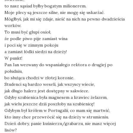
to nasz sąsiad byłby bogatym milionerem.
Moje plecy są jeszcze silne, nie mogę się uskarżać.
Mógłbyś, jak mi się zdaje, nieść na nich na pewno dwadzieścia
worków.
To musi być głupi osioł,
że podle piwo pije zamiast wina
i poci się w zimnym pokoju
a zamiast łódki siedzi na dzieży!
W punkt!
Pan Jan wezwany do wspaniałego rektora o drugiej po
południu,
bo służąca chodzi w złotej koronie.
Studenci są bardzo weseli, jak wszyscy wiecie,
jak długo halerz jest dostępny w sakwiece.
Gdyby szubienica była magnesem a krawiec żelazem,
jak wielu jeszcze dziś poszłoby na szubienicę!
Gdybym był królem w Portugalii, co mam się martwić,
kto inny chce przewrócić się na dzieży w strumieniu.
Dzień dobry, panie kuśnierzu/grabarzu, nie masz więcej
lisów?