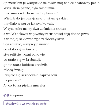
Sprzedałem je wszystkie na dwór, mój wielce szanowny panie.
Widziałem pannę, była tak dumna
i nie miała u Urbena żadnej koszuli!
Wielu było jej przyjaznych miłym językiem
i myślało w sercu jak syn kowala.
W tym roku mamy dwa zaćmienia słońca
a we Wrocławiu w piwnicy ratuszowej dają dobre piwo
a w mojej sakiewce żyje żarłoczny krab.
Słyszeliście, wszyscy panowie,
co stało się w Austrii,
słyszeliście, różni panowie,
co stało się w Brabancji,
gdzie stara kobieta urodziła
młodą świnię!
Czujcie się serdecznie zaproszeni
na pieczeń!
Aj, co to za piękna muzyka!
Koopman
Odtwórz wszystkie powyżej