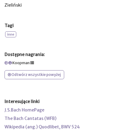
Zieliński
Tagi
inne
Dostępne nagrania:
Koopman
Odtwórz wszystkie powyżej
Interesujące linki
J.S.Bach HomePage
The Bach Cantatas (WFB)
Wikipedia (ang.) Quodlibet, BWV 524