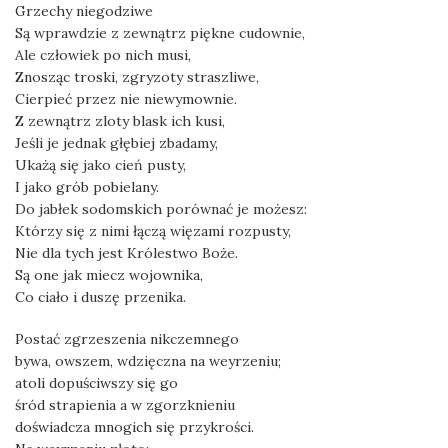
Grzechy niegodziwe
Są wprawdzie z zewnątrz piękne cudownie,
Ale człowiek po nich musi,
Znosząc troski, zgryzoty straszliwe,
Cierpieć przez nie niewymownie.
Z zewnątrz zloty blask ich kusi,
Jeśli je jednak głębiej zbadamy,
Ukażą się jako cień pusty,
I jako grób pobielany.
Do jabłek sodomskich porównać je możesz:
Którzy się z nimi łączą więzami rozpusty,
Nie dla tych jest Królestwo Boże.
Są one jak miecz wojownika,
Co ciało i duszę przenika.
Postać zgrzeszenia nikczemnego
bywa, owszem, wdzięczna na weyrzeniu;
atoli dopuściwszy się go
śród strapienia a w zgorzknieniu
doświadcza mnogich się przykrości.