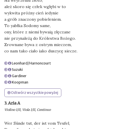
Na weyrzeniu złoto;
ależ skoro się człek wgłębi w to
wykwita próżny cień iedynie
a grób znaczony pobieleniem.
To yabłka Sodomy same,
ony, które z niemi bywaią złęczane
nie przynależą do Królestwa Bożego.
Zrownane bywa z ostrym mieczem,
co nam tako ciało iako duszycę siecze.
Leonhard/Harnoncourt
Suzuki
Gardiner
Koopman
Odtwórz wszystkie powyżej
3. Aria A
Violino I/II, Viola I/II, Continuo
Wer Sünde tut, der ist vom Teufel,