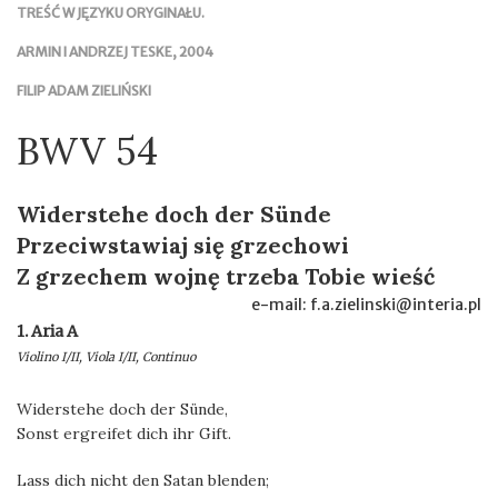
TREŚĆ W JĘZYKU ORYGINAŁU.
ARMIN I ANDRZEJ TESKE, 2004
FILIP ADAM ZIELIŃSKI
BWV 54
Widerstehe doch der Sünde
Przeciwstawiaj się grzechowi
Z grzechem wojnę trzeba Tobie wieść
e-mail: f.a.zielinski@interia.pl
1. Aria A
Violino I/II, Viola I/II, Continuo
Widerstehe doch der Sünde,
Sonst ergreifet dich ihr Gift.
Lass dich nicht den Satan blenden;