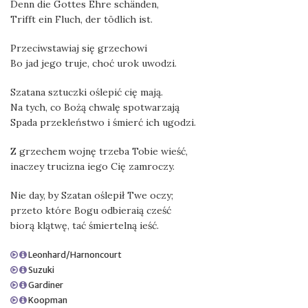
Denn die Gottes Ehre schänden,
Trifft ein Fluch, der tödlich ist.
Przeciwstawiaj się grzechowi
Bo jad jego truje, choć urok uwodzi.
Szatana sztuczki oślepić cię mają.
Na tych, co Bożą chwalę spotwarzają
Spada przekleństwo i śmierć ich ugodzi.
Z grzechem wojnę trzeba Tobie wieść,
inaczey trucizna iego Cię zamroczy.
Nie day, by Szatan oślepił Twe oczy;
przeto które Bogu odbieraią cześć
biorą klątwę, tać śmiertelną ieść.
Leonhard/Harnoncourt
Suzuki
Gardiner
Koopman