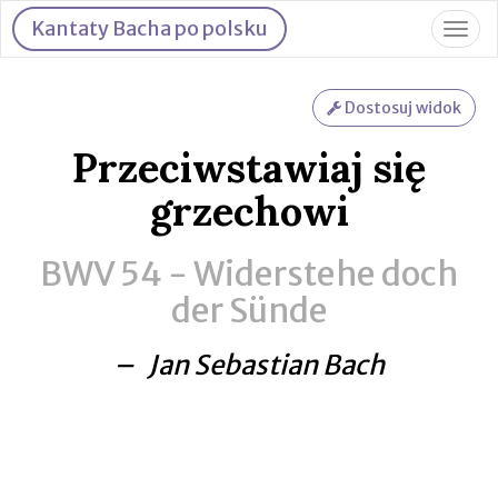
Kantaty Bacha po polsku
Togg
navig
Dostosuj widok
Przeciwstawiaj się
grzechowi
BWV 54 -
Widerstehe doch
der Sünde
– Jan Sebastian Bach