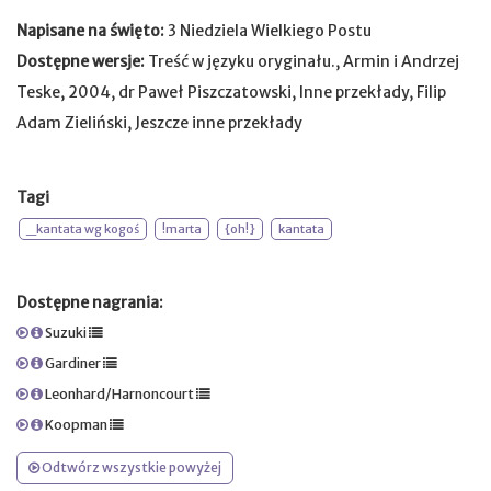
Napisane na święto:
3 Niedziela Wielkiego Postu
Dostępne wersje:
Treść w języku oryginału., Armin i Andrzej
Teske, 2004, dr Paweł Piszczatowski, Inne przekłady, Filip
Adam Zieliński, Jeszcze inne przekłady
Tagi
_kantata wg kogoś
!marta
{oh!}
kantata
Dostępne nagrania:
Suzuki
Gardiner
Leonhard/Harnoncourt
Koopman
Odtwórz wszystkie powyżej