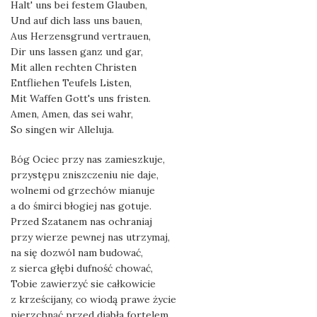
Halt' uns bei festem Glauben,
Und auf dich lass uns bauen,
Aus Herzensgrund vertrauen,
Dir uns lassen ganz und gar,
Mit allen rechten Christen
Entfliehen Teufels Listen,
Mit Waffen Gott's uns fristen.
Amen, Amen, das sei wahr,
So singen wir Alleluja.
Bóg Ociec przy nas zamieszkuje,
przystępu zniszczeniu nie daje,
wolnemi od grzechów mianuje
a do śmirci błogiej nas gotuje.
Przed Szatanem nas ochraniaj
przy wierze pewnej nas utrzymaj,
na się dozwól nam budować,
z sierca głębi dufność chować,
Tobie zawierzyć sie całkowicie
z krześcijany, co wiodą prawe życie
pierzchnąć przed diabła fortelem,