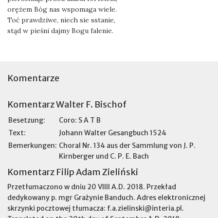
orężem Bóg nas wspomaga wiele.
Toć prawdziwe, niech sie sstanie,
stąd w pieśni dajmy Bogu falenie.
Komentarze
Komentarz Walter F. Bischof
Besetzung:
Coro: S A T B
Text:
Johann Walter Gesangbuch 1524
Bemerkungen:
Choral Nr. 134 aus der Sammlung von J. P.
Kirnberger und C. P. E. Bach
Komentarz Filip Adam Zieliński
Przetłumaczono w dniu 20 VIIII A.D. 2018. Przekład
dedykowany p. mgr Grażynie Banduch. Adres elektronicznej
skrzynki pocztowej tłumacza: f.a.zielinski@interia.pl.