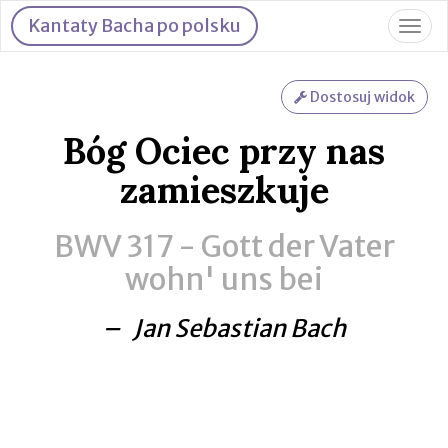
Kantaty Bacha po polsku
Togg
navig
Dostosuj widok
Bóg Ociec przy nas
zamieszkuje
BWV 317 -
Gott der Vater
wohn' uns bei
– Jan Sebastian Bach