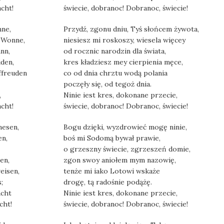
acht!
świecie, dobranoc! Dobranoc, świecie!
ne,
Przydź, zgonu dniu, Tyś słońcem żywota,
 Wonne,
niesiesz mi roskoszy, wiesela więcey
nn,
od rocznic narodzin dla świata,
den,
kres kładziesz mey cierpienia męce,
ffreuden
co od dnia chrztu wodą polania
poczęły się, od tegoż dnia.
,
Ninie iest kres, dokonane przecie,
acht!
świecie, dobranoc! Dobranoc, świecie!
nesen,
Bogu dzięki, wyzdrowieć mogę ninie,
en,
boś mi Sodomą bywał prawie,
o grzeszny świecie, zgrzeszeń domie,
en,
zgon swoy aniołem mym nazowię,
eisen,
tenże mi iako Lotowi wskaże
;
drogę, tą radośnie podążę.
acht
Ninie iest kres, dokonane przecie,
cht!
świecie, dobranoc! Dobranoc, świecie!