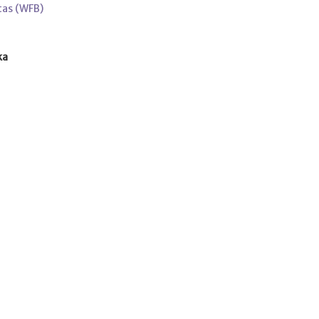
tas (WFB)
ka