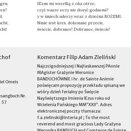
ugen,
IEzus mi wszelką z oka otrze,
gen?
czyż wasze oczy nie dosyć godnemi?
d.
y w śmiech uderzy wraz z dziećmi BOŻEMI.
acht,
Ninie iest kres, dokonane przecie,
cht!
świecie, dobranoc! Dobranoc, świecie!
chof
Komentarz Filip Adam Zieliński
Najczcigodniejszej i Najłaskawszej PAnnie
MAgister Grażynie Weronice
BANDUCHÓWNIE i hr. de Sainte Animie
iel Omeis
poświęcam propozycję przekładu spisaną we
wtóry dzień ferialny po Święcie
esangbuch Nr.
Nayświętszego Imienia IEzus roku od
. 57
Wcielenia Pańskiego MM°XXII°. Adres
elektronicznej poczty tłumacza:
f.a.zielinski@interia.pl ; To the most
reverend and most gracious Lady Grażyna
Weronika BANDUCH and Comtesse de Sainte