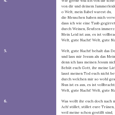
4.
Wie gerne will ich von dir sche
von dir und deinem Jammerleid
o Welt, mein Babel warest du,
die Menschen haben mich verwi
dass ich wie eine Taub gegirret
durch Weinen, Seufzen immerz
Mein Leid ist aus, es ist vollbra
Welt, gute Nacht! Welt, gute N
5.
Welt, gute Nacht! behalt das D
und lass mir Jesum als das Mein
denn ich lass meinen Jesum nic
Behüt euch Gott, ihr meine Lie
lasst meinen Tod euch nicht be
durch welchen mir so wohl ge
Nun ist es aus, es ist vollbracht
Welt, gute Nacht! Welt, gute Na
6.
Was wollt ihr euch doch nach 
Ach! stillet, stillet eure Tränen,
weil meine schon gestillt sind,