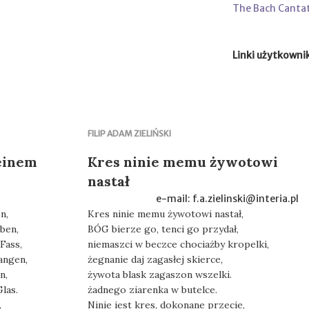
The Bach Canta
Linki użytkowni
FILIP ADAM ZIELIŃSKI
meinem
Kres ninie memu żywotowi
nastał
e-mail: f.a.zielinski@interia.pl
n,
Kres ninie memu żywotowi nastał,
ben,
BÓG bierze go, tenci go przydał,
Fass,
niemaszci w beczce chociażby kropelki,
angen,
żegnanie daj zagasłej skierce,
n,
żywota blask zagaszon wszelki.
las.
żadnego ziarenka w butelce.
,
Ninie iest kres, dokonane przecie,