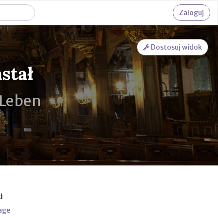
Zaloguj
Dostosuj widok
stał
 Leben
i
age