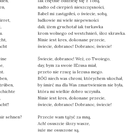
iden,
Iak chętnie oddzielę się z Tobą,
en,
nadto od cierpień nieszczęsności,
Babel mi zastąpiłeś, o świecie, sobą,
rret,
ludkowie mi wiele niepewności
,
dali, iżem gruchotał iak turkawka
u.
krom wolnego od westchnień, śloz skrawka.
cht,
Ninie iest kres, dokonane przecie,
acht
świecie, dobranoc! Dobranoc, świecie!
eine
Świecie, dobranoc! Weź, co Twoiego,
e,
day, bym za swoie IEzusa miał,
ht.
przeto nie rzucę ia Iezusa mego.
ben,
BÓG niech was chroni, którychem ukochał,
trüben,
by śmirć ma dla Was zmartwieniem nie była,
schichte
która mi wielkie dobro uczyniła.
,
Ninie iest kres, dokonane przecie,
cht!!
świecie, dobranoc! Dobranoc, świecie!
mir sehnen?
Przecże wam tążyć za mną,
Ach! osuszcie ślozy wasze,
iuże me osuszone są,