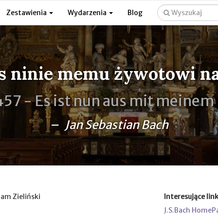
Zestawienia
Wydarzenia
Blog
s ninie memu żywotowi na
457 -
Es ist nun aus mit meinem
– Jan Sebastian Bach
dam Zieliński
Interesujące link
J.S.Bach HomeP