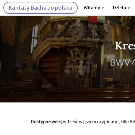
Kantaty Bacha po polsku
Witamy
Dzieła
Kre
BWV 
Dostępne wersje:
Treść w języku oryginału., Filip A