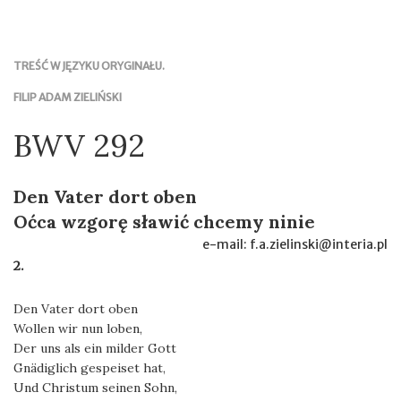
TREŚĆ W JĘZYKU ORYGINAŁU.
FILIP ADAM ZIELIŃSKI
BWV 292
Den Vater dort oben
Oćca wzgorę sławić chcemy ninie
e-mail: f.a.zielinski@interia.pl
2.
Den Vater dort oben
Wollen wir nun loben,
Der uns als ein milder Gott
Gnädiglich gespeiset hat,
Und Christum seinen Sohn,