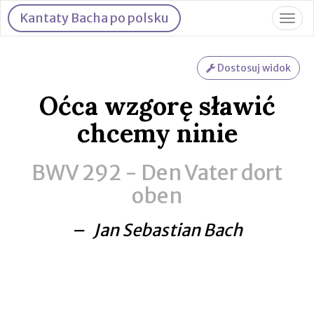
Kantaty Bacha po polsku
Togg
navig
Dostosuj widok
Oćca wzgorę sławić
chcemy ninie
BWV 292 -
Den Vater dort
oben
– Jan Sebastian Bach