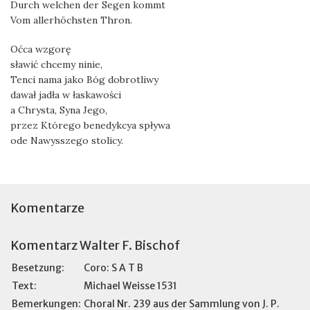
Durch welchen der Segen kommt
Vom allerhöchsten Thron.
Oćca wzgorę
sławić chcemy ninie,
Tenci nama jako Bóg dobrotliwy
dawał jadła w łaskawości
a Chrysta, Syna Jego,
przez Którego benedykcya spływa
ode Nawysszego stolicy.
Komentarze
Komentarz Walter F. Bischof
Besetzung:
Coro: S A T B
Text:
Michael Weisse 1531
Bemerkungen:
Choral Nr. 239 aus der Sammlung von J. P.