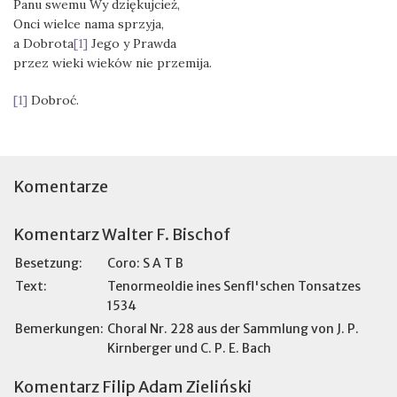
Panu swemu Wy dziękujcież,
Onci wielce nama sprzyja,
a Dobrota
[1]
Jego y Prawda
przez wieki wieków nie przemija.
[1]
Dobroć.
Komentarze
Komentarz Walter F. Bischof
Besetzung:
Coro: S A T B
Text:
Tenormeoldie ines Senfl'schen Tonsatzes
1534
Bemerkungen:
Choral Nr. 228 aus der Sammlung von J. P.
Kirnberger und C. P. E. Bach
Komentarz Filip Adam Zieliński