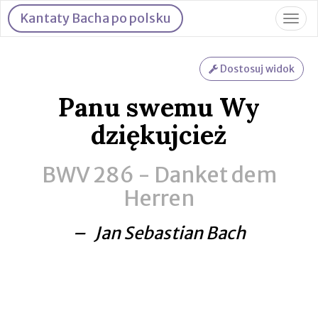
Kantaty Bacha po polsku
Togg
navig
Dostosuj widok
Panu swemu Wy
dziękujcież
BWV 286 -
Danket dem
Herren
– Jan Sebastian Bach