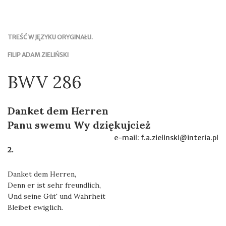
TREŚĆ W JĘZYKU ORYGINAŁU.
FILIP ADAM ZIELIŃSKI
BWV 286
Danket dem Herren
Panu swemu Wy dziękujcież
e-mail: f.a.zielinski@interia.pl
2.
Danket dem Herren,
Denn er ist sehr freundlich,
Und seine Güt' und Wahrheit
Bleibet ewiglich.