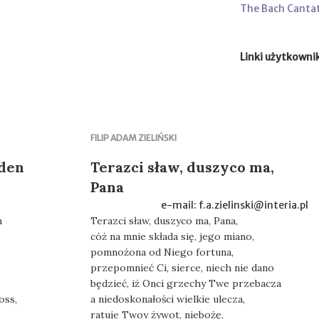
The Bach Canta
Linki użytkowni
FILIP ADAM ZIELIŃSKI
 den
Terazci sław, duszyco ma,
Pana
e-mail: f.a.zielinski@interia.pl
n
Terazci sław, duszyco ma, Pana,
cóż na mnie składa się, jego miano,
pomnożona od Niego fortuna,
przepomnieć Ci, sierce, niech nie dano
będzieć, iż Onci grzechy Twe przebacza
oss,
a niedoskonałości wielkie ulecza,
ratuje Twoy żywot, niebożę,