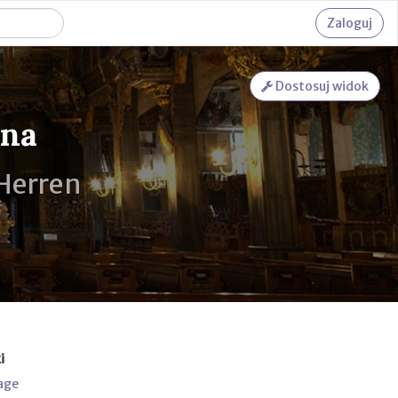
Zaloguj
Dostosuj widok
ana
 Herren
i
age