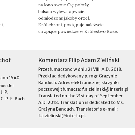
na łono swoje Cię położy,
balsam wylewa opwicie,
odmłodzonś jakoby orzeł,
et,
Król chroni, postępuje należycie,
cirzpiące powiedzie w Królestwo Boże.
chof
Komentarz Filip Adam Zieliński
Przetłumaczono w dniu 21 VIIII A.D. 2018.
Przekład dedykowany p. mgr Grażynie
mann 1540
Banduch. Adres elektronicznej skrzynki
aus der
pocztowej tłumacza: f.a.zielinski@interia.pl.
. P.
Translated on the 21st day of September
C. P. E. Bach
A.D. 2018. Translation is dedicated to Ms.
Grażyna Banduch. Translator's e-mail:
f.a.zielinski@interia.pl.