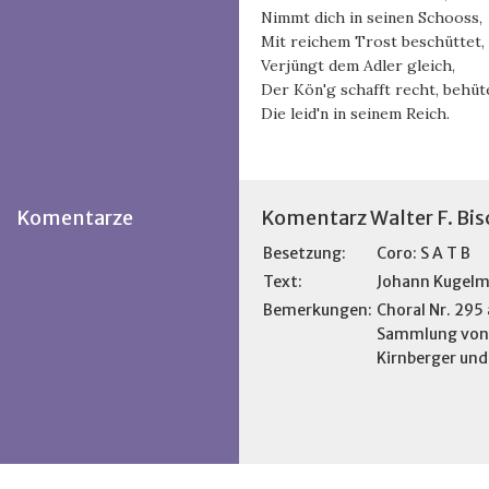
Nimmt dich in seinen Schooss,
Mit reichem Trost beschüttet,
Verjüngt dem Adler gleich,
Der Kön'g schafft recht, behüt
Die leid'n in seinem Reich.
Komentarze
Komentarz Walter F. Bis
Besetzung:
Coro: S A T B
Text:
Johann Kugel
Bemerkungen:
Choral Nr. 295 
Sammlung von J
Kirnberger und 