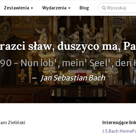
Zestawienia
Wydarzenia
Blog
razci sław, duszyco ma, P
90 -
Nun lob', mein' Seel', den
– Jan Sebastian Bach
dam Zieliński
Interesujące link
J.S.Bach HomeP