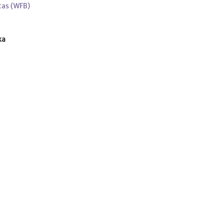
tas (WFB)
ka