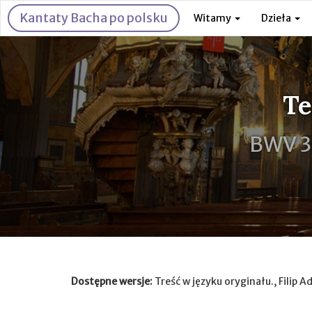
Kantaty Bacha po polsku
Witamy
Dzieła
Te
BWV 3
Dostępne wersje:
Treść w języku oryginału., Filip A