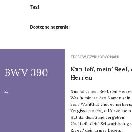
Tagi
Dostępne nagrania:
TREŚĆ W JĘZYKU ORYGINAŁU.
Nun lob', mein' Seel',
BWV 390
Herren
2.
Nun lob', mein' Seel', den Herre
Was in mir ist, den Namen sein,
Sein' Wohlthat thut er mehren,
Vergiss es nicht, o Herze mein,
Hat dir dein Sünd vergeben
Und heilt dein' Schwachheit gr
Errett' dein armes Leben,