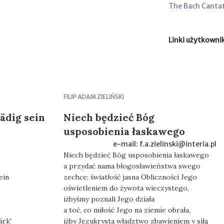
The Bach Canta
Linki użytkowni
FILIP ADAM ZIELIŃSKI
nädig sein
Niech będzieć Bóg
usposobienia łaskawego
e-mail: f.a.zielinski@interia.pl
Niech będzieć Bóg usposobienia łaskawego
a przydać nama błogosławieństwa swego
ein
zechce; światłość jasna Obliczności Jego
oświetleniem do żywota wieczystego,
iżbyśmy poznali Jego działa
a toć, co miłość Jego na ziemie obrała,
ärk'
iżby Jezukrysta władztwo zbawieniem y siłą