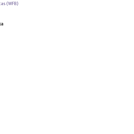
tas (WFB)
ka