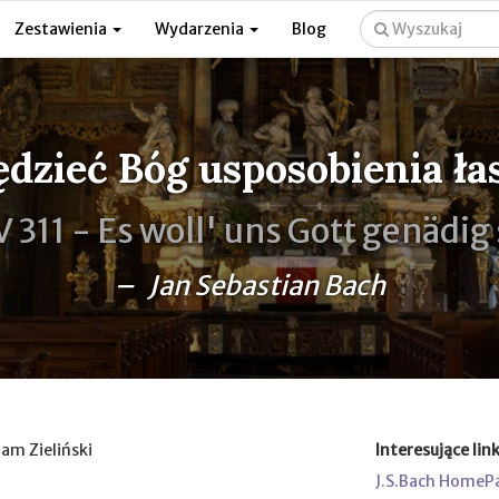
Zestawienia
Wydarzenia
Blog
ędzieć Bóg usposobienia ł
 311 -
Es woll' uns Gott genädig
– Jan Sebastian Bach
dam Zieliński
Interesujące link
J.S.Bach HomeP