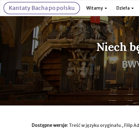
Kantaty Bacha po polsku
Witamy
Dzieła
Niech b
BWV
Dostępne wersje:
Treść w języku oryginału., Filip A