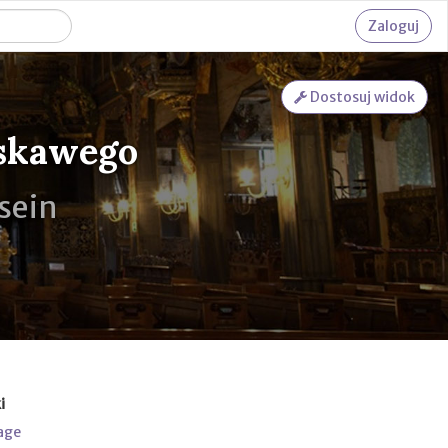
Zaloguj
Dostosuj widok
askawego
 sein
i
age