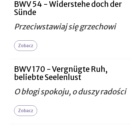
BWV 54 - Widerstehe doch der
Sünde
Przeciwstawiaj się grzechowi
Zobacz
BWV 170 - Vergnügte Ruh,
beliebte Seelenlust
O błogi spokoju, o duszy radości
Zobacz