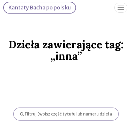
Kantaty Bacha po polsku
Togg
navig
Dzieła zawierające tag:
„inna”