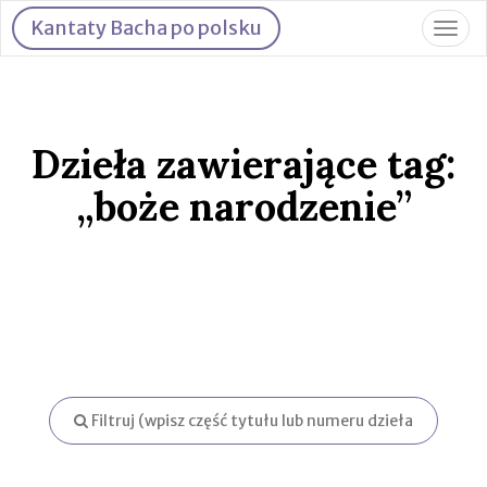
Kantaty Bacha po polsku
Togg
navig
Dzieła zawierające tag:
„boże narodzenie”