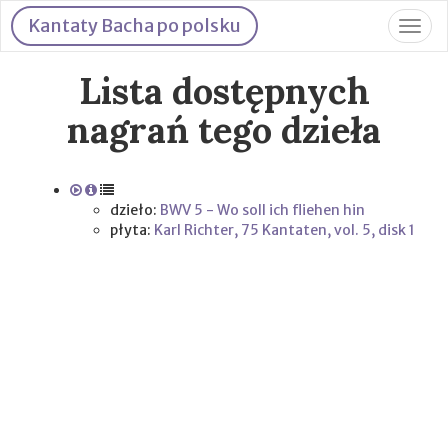
Kantaty Bacha po polsku
Togg
navig
Lista dostępnych
nagrań tego dzieła
dzieło:
BWV 5 - Wo soll ich fliehen hin
płyta:
Karl Richter, 75 Kantaten, vol. 5, disk 1