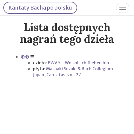
Kantaty Bacha po polsku
Togg
navig
Lista dostępnych
nagrań tego dzieła
dzieło:
BWV 5 - Wo soll ich fliehen hin
płyta:
Masaaki Suzuki & Bach Collegium
Japan, Cantatas, vol. 27