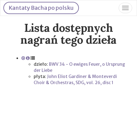
Kantaty Bacha po polsku
Togg
navig
Lista dostępnych
nagrań tego dzieła
dzieło:
BWV 34 - O ewiges Feuer, o Ursprung
der Liebe
płyta:
John Eliot Gardiner & Monteverdi
Choir & Orchestras, SDG, vol. 26, disc 1