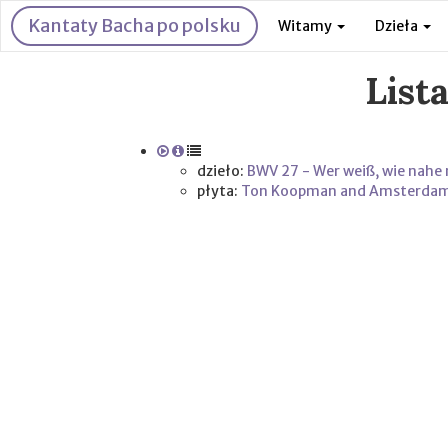
Kantaty Bacha po polsku
Witamy
Dzieła
List
dzieło:
BWV 27 - Wer weiß, wie nahe
płyta:
Ton Koopman and Amsterdam Ba