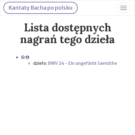
Kantaty Bacha po polsku
Togg
navig
Lista dostępnych
nagrań tego dzieła
dzieło:
BWV 24 - EIn ungefärbt Gemüthe