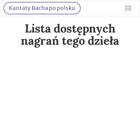
Kantaty Bacha po polsku
Togg
navig
Lista dostępnych
nagrań tego dzieła