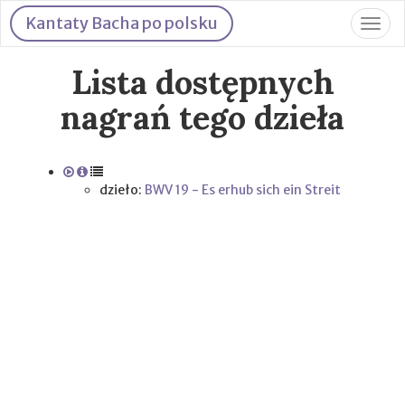
Kantaty Bacha po polsku
Togg
navig
Lista dostępnych
nagrań tego dzieła
dzieło:
BWV 19 - Es erhub sich ein Streit