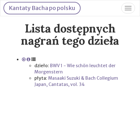
Kantaty Bacha po polsku
Togg
navig
Lista dostępnych
nagrań tego dzieła
dzieło:
BWV 1 - Wie schön leuchtet der
Morgenstern
płyta:
Masaaki Suzuki & Bach Collegium
Japan, Cantatas, vol. 34