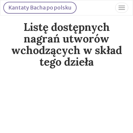
Kantaty Bacha po polsku
Togg
navig
Listę dostępnych
nagrań utworów
wchodzących w skład
tego dzieła