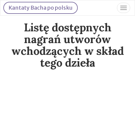
Kantaty Bacha po polsku
Togg
navig
Listę dostępnych
nagrań utworów
wchodzących w skład
tego dzieła