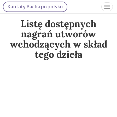
Kantaty Bacha po polsku
Togg
navig
Listę dostępnych
nagrań utworów
wchodzących w skład
tego dzieła